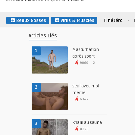
Beaux Gosses
Virils & Musclés
hétéro
·
Articles Liés
Masturbation
1
après sport
9060
2
Seul avec moi
2
meme
6342
Khalil au sauna
3
4323