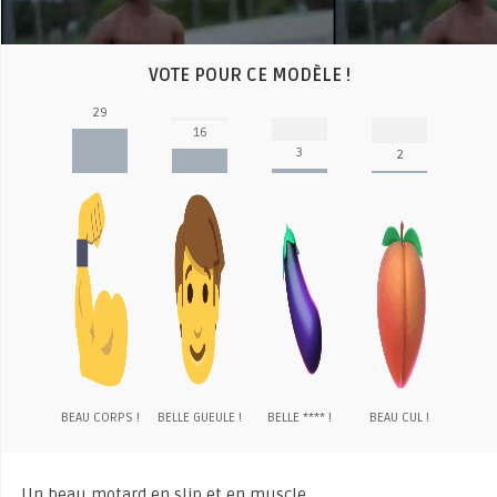
VOTE POUR CE MODÈLE !
29
16
3
2
BEAU CORPS !
BELLE GUEULE !
BELLE **** !
BEAU CUL !
Un beau motard en slip et en muscle.