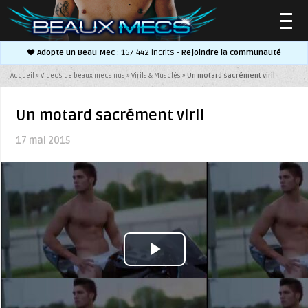
Adopte un Beau Mec
: 167 442 incrits -
Rejoindre la communauté
▼
Accueil
»
Videos de beaux mecs nus
»
Virils & Musclés
»
Un motard sacrément viril
Un motard sacrément viril
17 mai 2015
▼
Play
Video