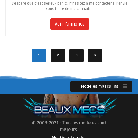
J’espere que c’est serieux par ici. n’hesitez a me contacter si l’envie
vous tente de me connaitre.
Voir l'annonce
1
2
3
»
Modèles masculins
© 2003-2021 - Tous les modèles sont
majeurs.