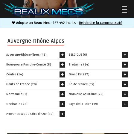
Adopte un Beau Mec
: 167 442 incrits -
Rejoindre la communauté
▼
Auvergne-Rhône-Alpes
Auvergne-Rhône-Alpes (43)
BELGIQUE (0)
Bourgogne Franche-Comté (8)
Bretagne (14)
▼
Centre (14)
Grand Est (17)
Hauts de France (20)
Ile de France (95)
Normandie (9)
Nouvelle-Aquitaine (25)
Occitanie (72)
Pays de la Loire (19)
Provence-Alpes-Côte d'Azur (35)