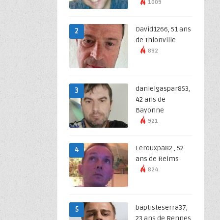
1009
David1266, 51 ans
2
de Thionville
892
danielgaspar853,
3
42 ans de
Bayonne
921
Lerouxpa82 , 52
4
ans de Reims
824
baptisteserra37,
5
23 ans de Rennes