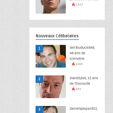
1557
Nouveaux Célibataires
latribuduced48,
1
48 ans de
Grenoble
1009
David1266, 51 ans
2
de Thionville
892
danielgaspar853,
3