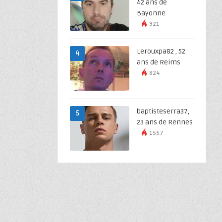
42 ans de
Bayonne
921
Lerouxpa82 , 52
4
ans de Reims
824
baptisteserra37,
5
23 ans de Rennes
1557