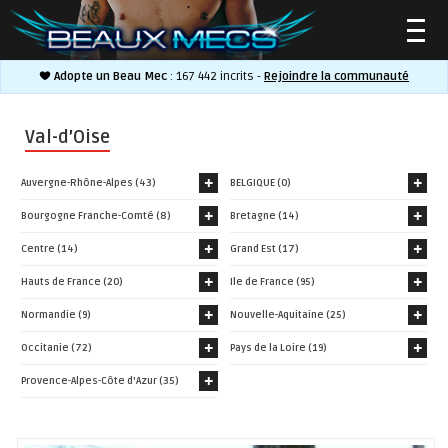
Adopte un Beau Mec
: 167 442 incrits -
Rejoindre la communauté
▼
Val-d’Oise
Auvergne-Rhône-Alpes (43)
BELGIQUE (0)
Bourgogne Franche-Comté (8)
Bretagne (14)
▼
Centre (14)
Grand Est (17)
Hauts de France (20)
Ile de France (95)
Normandie (9)
Nouvelle-Aquitaine (25)
Occitanie (72)
Pays de la Loire (19)
Provence-Alpes-Côte d'Azur (35)