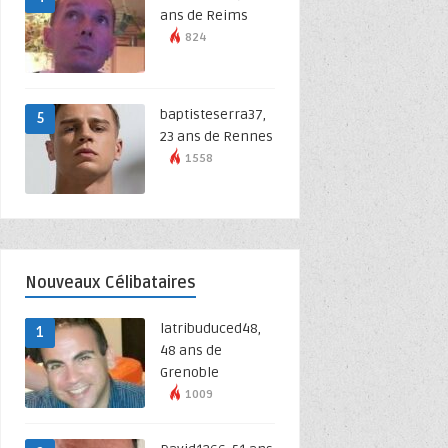
ans de Reims
824
baptisteserra37,
5
23 ans de Rennes
1558
Nouveaux Célibataires
latribuduced48,
1
48 ans de
Grenoble
1009