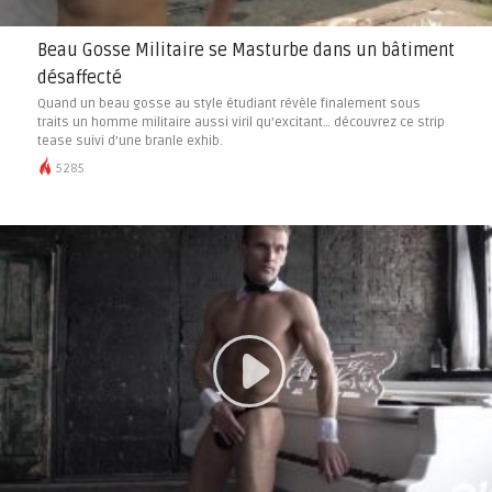
Beau Gosse Militaire se Masturbe dans un bâtiment
désaffecté
Quand un beau gosse au style étudiant révèle finalement sous
traits un homme militaire aussi viril qu’excitant… découvrez ce strip
tease suivi d’une branle exhib.
5285