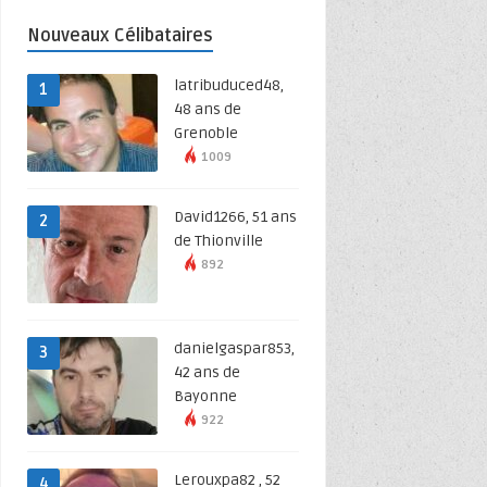
Nouveaux Célibataires
latribuduced48,
1
48 ans de
Grenoble
1009
David1266, 51 ans
2
de Thionville
892
danielgaspar853,
3
42 ans de
Bayonne
922
Lerouxpa82 , 52
4