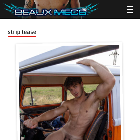
strip tease
▼
▼