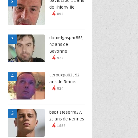
David1266, 51 ans
2
de Thionville
892
danielgaspar853,
3
42 ans de
Bayonne
922
Lerouxpa82 , 52
4
ans de Reims
824
baptisteserra37,
5
23 ans de Rennes
1558