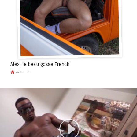
Alex, le beau gosse French
7495
1