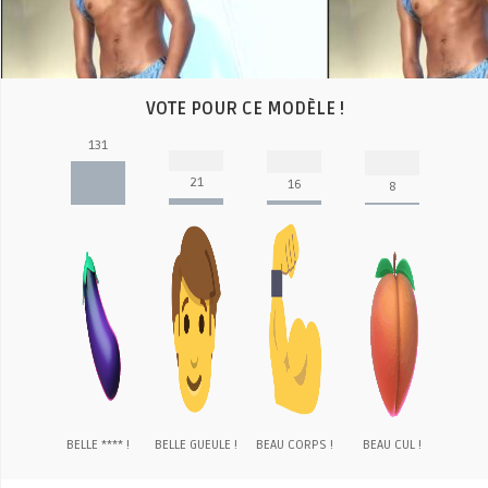
Video
VOTE POUR CE MODÈLE !
131
21
16
8
BELLE **** !
BELLE GUEULE !
BEAU CORPS !
BEAU CUL !