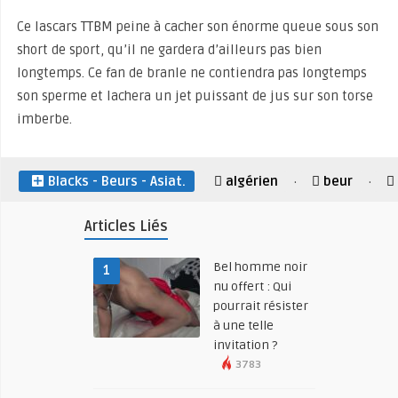
Ce lascars TTBM peine à cacher son énorme queue sous son
short de sport, qu’il ne gardera d’ailleurs pas bien
longtemps. Ce fan de branle ne contiendra pas longtemps
son sperme et lachera un jet puissant de jus sur son torse
imberbe.
Blacks - Beurs - Asiat.
algérien
beur
·
·
Articles Liés
Bel homme noir
1
nu offert : Qui
pourrait résister
à une telle
invitation ?
3783