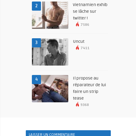
Vietnamien exhib
2
se lâche sur
twitter !
7586
Uncut
3
7411
Il propose au
4
réparateur de lui
faire un strip
tease
9368
LAISSER UN COMMENTAIRE