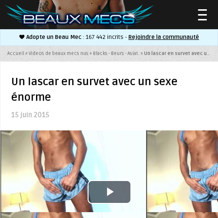
Adopte un Beau Mec
: 167 442 incrits -
Rejoindre la communauté
▼
Accueil
»
Videos de beaux mecs nus
»
Blacks - Beurs - Asiat.
»
Un lascar en survet avec un sexe énorme
Un lascar en survet avec un sexe
énorme
▼
15 juin 2015
Play