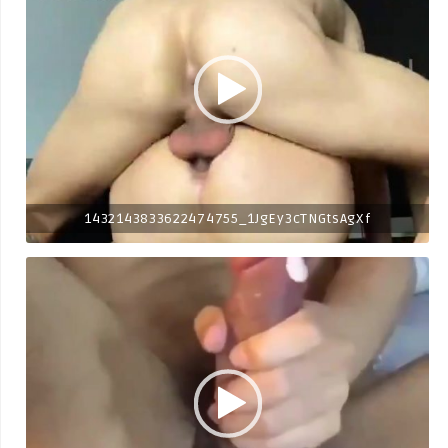
1432143833622474755_1JgEy3cTNGtsAgXf