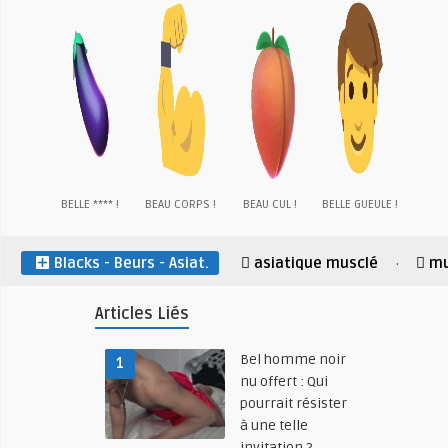
BELLE **** !
BEAU CORPS !
BEAU CUL !
BELLE GUEULE !
Blacks - Beurs - Asiat.
asiatique musclé
mu
·
Articles Liés
Bel homme noir
1
nu offert : Qui
pourrait résister
à une telle
invitation ?