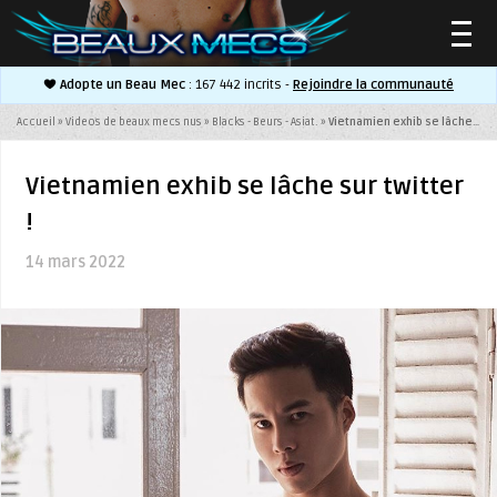
Adopte un Beau Mec
: 167 442 incrits -
Rejoindre la communauté
▼
Accueil
»
Videos de beaux mecs nus
»
Blacks - Beurs - Asiat.
»
Vietnamien exhib se lâche sur twitter !
Vietnamien exhib se lâche sur twitter
!
▼
14 mars 2022