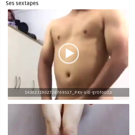
Ses sextapes
1430231902728769537_PKy-siE-grOfoOZp