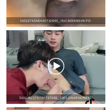
1432274148445732865_i5yC40b6NXvkIPD-
1432382170790727682_CaTLzi4nP4EM841l