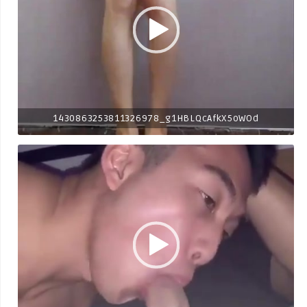
1430863253811326978_g1HBLQcAfkX5oWOd