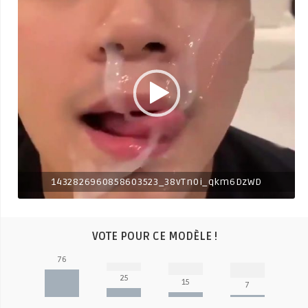
1432826960858603523_38vTn0i_qkm6DzWD
VOTE POUR CE MODÈLE !
76
25
15
7