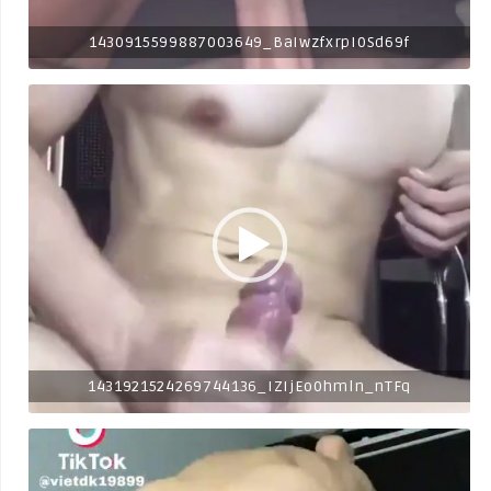
1430915599887003649_BaIwzfxrpI0Sd69f
1431921524269744136_IZIjEo0hmln_nTFq