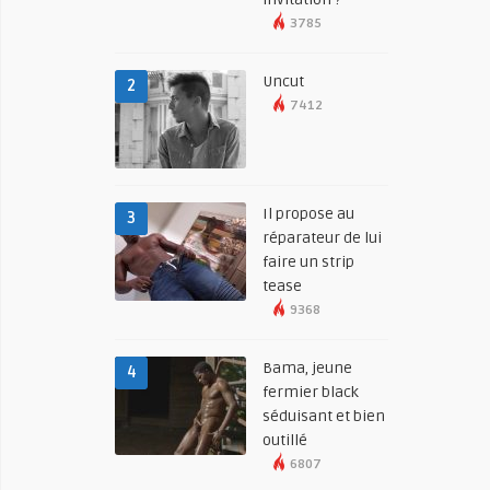
3785
Uncut
2
7412
Il propose au
3
réparateur de lui
faire un strip
tease
9368
Bama, jeune
4
fermier black
séduisant et bien
outillé
6807