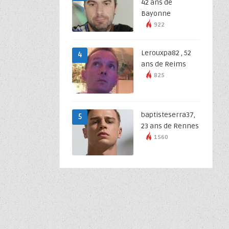
42 ans de
Bayonne
922
Lerouxpa82 , 52
4
ans de Reims
825
baptisteserra37,
5
23 ans de Rennes
1560