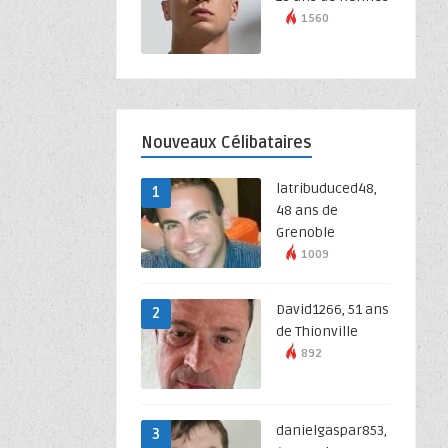
1560
Nouveaux Célibataires
latribuduced48,
1
48 ans de
Grenoble
1009
David1266, 51 ans
2
de Thionville
892
danielgaspar853,
3