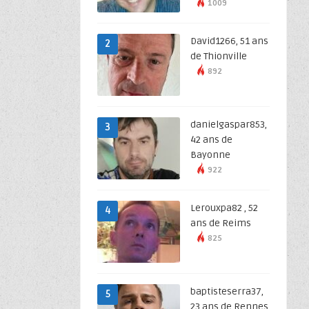
1009
David1266, 51 ans
2
de Thionville
892
danielgaspar853,
3
42 ans de
Bayonne
922
Lerouxpa82 , 52
4
ans de Reims
825
baptisteserra37,
5
23 ans de Rennes