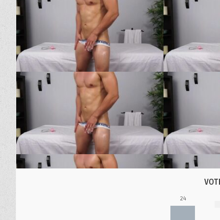
VOT
24