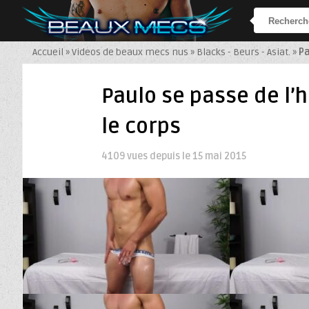
Accueil
»
Videos de beaux mecs nus
»
Blacks - Beurs - Asiat.
»
Pa
Paulo se passe de l’
le corps
4109 vues depuis le
15 mai 2015