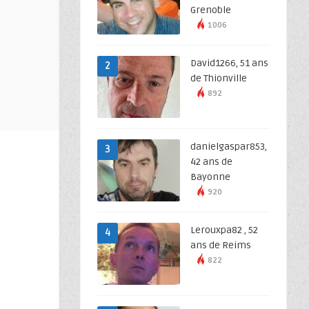
Grenoble
1006
David1266, 51 ans
2
de Thionville
892
danielgaspar853,
3
42 ans de
Bayonne
920
Lerouxpa82 , 52
4
ans de Reims
822