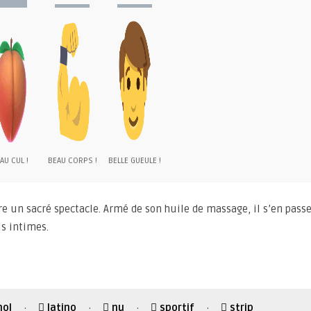
AU CUL !
BEAU CORPS !
BELLE GUEULE !
re un sacré spectacle. Armé de son huile de massage, il s’en pass
us intimes.
nol
latino
nu
sportif
strip
·
·
·
·