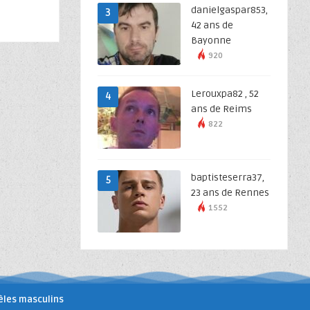
danielgaspar853,
3
42 ans de
Bayonne
920
Lerouxpa82 , 52
4
ans de Reims
822
baptisteserra37,
5
23 ans de Rennes
1552
les masculins