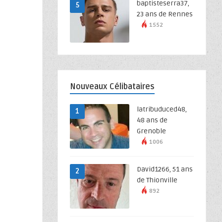
baptisteserra37,
5
23 ans de Rennes
1552
Nouveaux Célibataires
latribuduced48,
1
48 ans de
Grenoble
1006
David1266, 51 ans
2
de Thionville
892