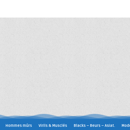
Hommes mûrs
Virils & Musclés
Blacks – Beurs – Asiat.
Modè