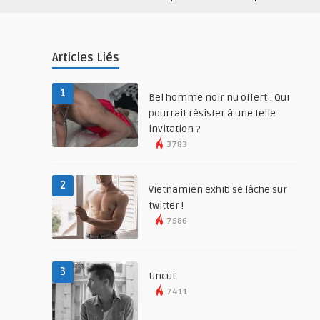
Articles Liés
1
Bel homme noir nu offert : Qui
pourrait résister à une telle
invitation ?
3783
2
Vietnamien exhib se lâche sur
twitter !
7586
3
Uncut
7411