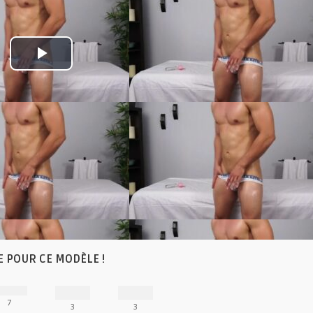
Play
Video
E POUR CE MODÈLE !
7
3
3