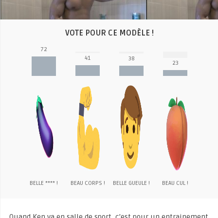
VOTE POUR CE MODÈLE !
72
41
38
23
BELLE **** !
BEAU CORPS !
BELLE GUEULE !
BEAU CUL !
Quand Ken va en salle de sport, c’est pour un entrainement