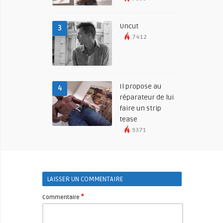
Uncut
3
7412
Il propose au
4
réparateur de lui
faire un strip
tease
9371
LAISSER UN COMMENTAIRE
*
Commentaire