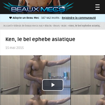
Adopte un Beau Mec
: 167 442 incrits -
Rejoindre la communauté
▼
Accueil
»
Videos de beaux mecs nus
»
Blacks - Beurs - Asiat.
»
Ken, le bel ephebe asiatique
Ken, le bel ephebe asiatique
15 mai 2015
▼
Play
Video