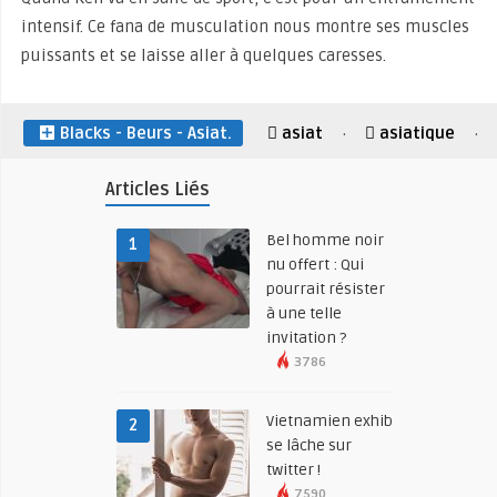
intensif. Ce fana de musculation nous montre ses muscles
puissants et se laisse aller à quelques caresses.
Blacks - Beurs - Asiat.
asiat
asiatique
·
·
Articles Liés
Bel homme noir
1
nu offert : Qui
pourrait résister
à une telle
invitation ?
3786
Vietnamien exhib
2
se lâche sur
twitter !
7590