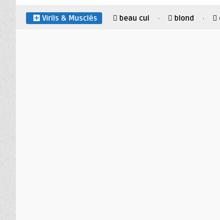
Virils & Musclés
beau cul
blond
·
·