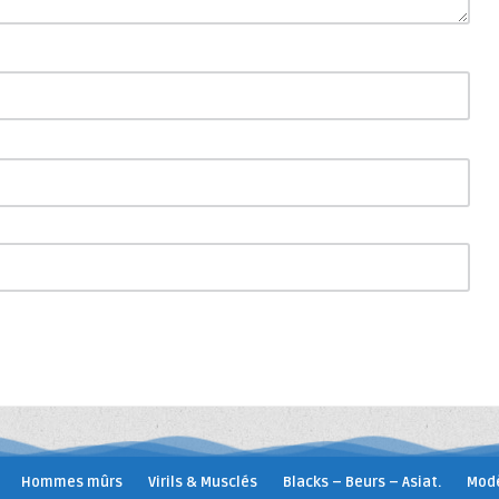
Hommes mûrs
Virils & Musclés
Blacks – Beurs – Asiat.
Modè