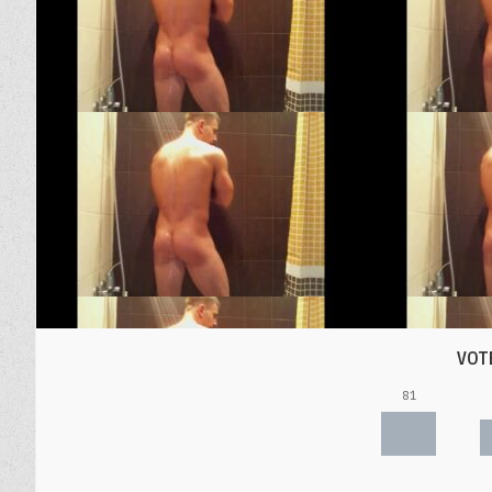
VOT
81