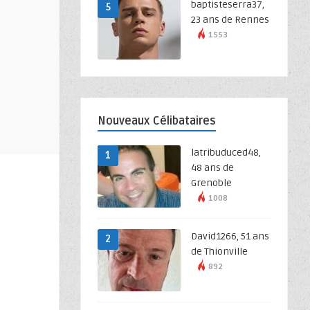
baptisteserra37,
5
23 ans de Rennes
1553
Nouveaux Célibataires
latribuduced48,
1
48 ans de
Grenoble
1008
David1266, 51 ans
2
de Thionville
892