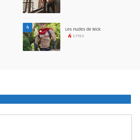
4
Les nudes de Nick
17915