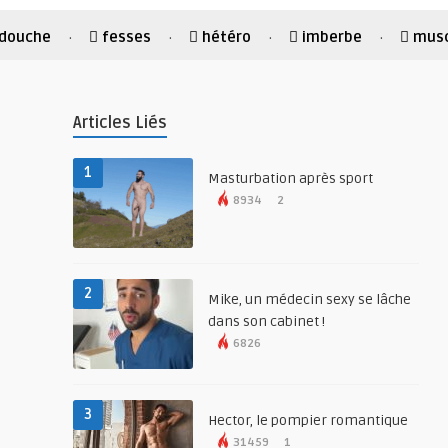
douche
fesses
hétéro
imberbe
musc
·
·
·
·
Articles Liés
1
Masturbation après sport
8934
2
2
Mike, un médecin sexy se lâche
dans son cabinet !
6826
3
Hector, le pompier romantique
31459
1