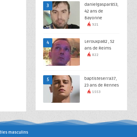
danielgaspar853,
3
42 ans de
Bayonne
921
Lerouxpa82 , 52
4
ans de Reims
822
baptisteserra37,
5
23 ans de Rennes
1553
les masculins