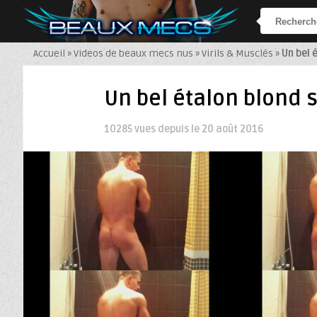
Accueil
»
Videos de beaux mecs nus
»
Virils & Musclés
»
Un bel 
Un bel étalon blond 
10285 vues depuis le
20 août 2016