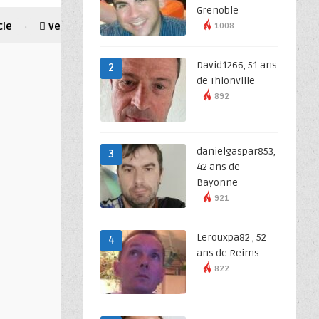
Grenoble
le
vestiaire
1008
·
David1266, 51 ans
2
de Thionville
892
danielgaspar853,
3
42 ans de
Bayonne
921
Lerouxpa82 , 52
4
ans de Reims
822