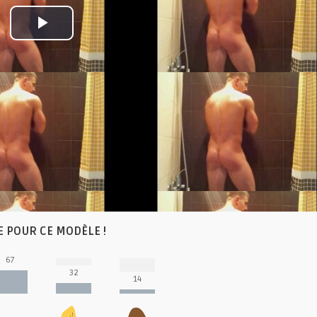
Play
Video
E POUR CE MODÈLE !
67
32
14