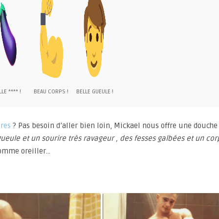
LE **** !
BEAU CORPS !
BELLE GUEULE !
ires
? Pas besoin d’aller bien loin, Mickael nous offre une douche
gueule et un sourire très ravageur , des fesses galbées et un cor
comme oreiller…