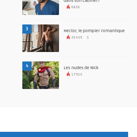
dans son cabinet !
6826
3
Hector, le pompier romantique
31459
1
4
Les nudes de Nick
17915