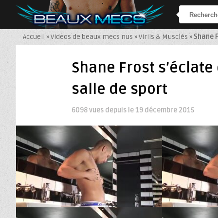
Accueil
»
Videos de beaux mecs nus
»
Virils & Musclés
»
Shane F
Shane Frost s’éclate 
salle de sport
6098 vues depuis le
19 décembre 2015