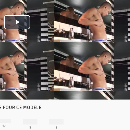
Play
Video
E POUR CE MODÈLE !
17
9
9