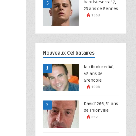
baptisteserra37,
5
23 ans de Rennes
1553
Nouveaux Célibataires
latribuduced48,
1
48 ans de
Grenoble
1008
David1266, 51 ans
2
de Thionville
892