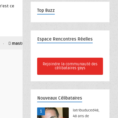
n’est ce
Top Buzz
Espace Rencontres Réelles
masturbateur
musculation
salle de sport
·
·
·
Rejoindre la communauté des
célibataires gays
Nouveaux Célibataires
latribuduced48,
1
48 ans de