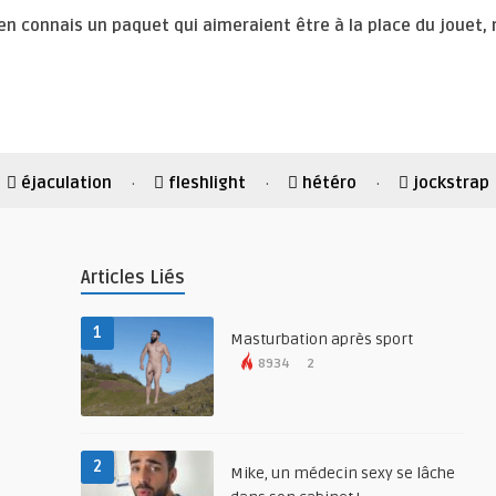
’en connais un paquet qui aimeraient être à la place du jouet, 
éjaculation
fleshlight
hétéro
jockstrap
·
·
·
Articles Liés
1
Masturbation après sport
8934
2
2
Mike, un médecin sexy se lâche