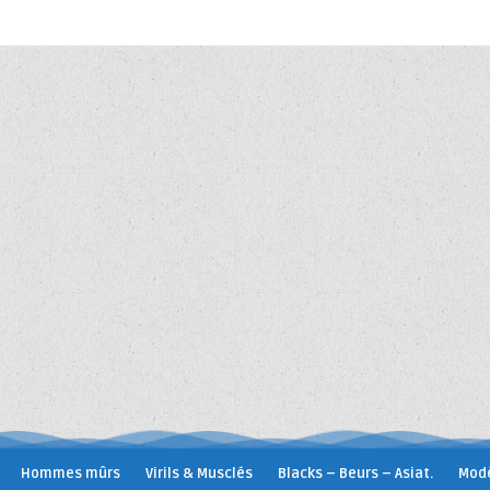
Hommes mûrs
Virils & Musclés
Blacks – Beurs – Asiat.
Modè