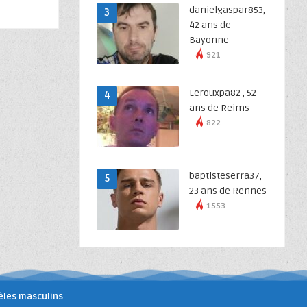
danielgaspar853,
3
42 ans de
Bayonne
921
Lerouxpa82 , 52
4
ans de Reims
822
baptisteserra37,
5
23 ans de Rennes
1553
les masculins