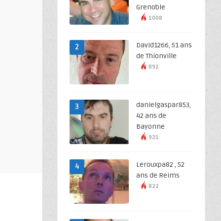
Grenoble
1008
David1266, 51 ans
2
de Thionville
892
danielgaspar853,
3
42 ans de
Bayonne
921
Lerouxpa82 , 52
4
ans de Reims
822