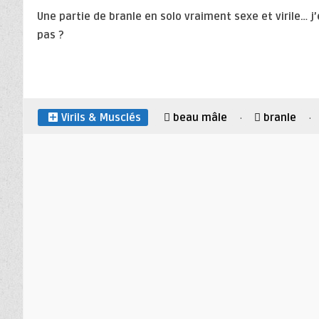
Une partie de branle en solo vraiment sexe et virile… j
pas ?
Virils & Musclés
beau mâle
branle
·
·