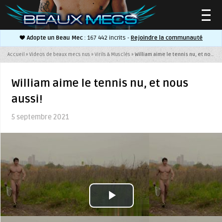
Adopte un Beau Mec
: 167 442 incrits -
Rejoindre la communauté
▼
Accueil
»
Videos de beaux mecs nus
»
Virils & Musclés
»
William aime le tennis nu, et nous aussi!
William aime le tennis nu, et nous
aussi!
▼
5 septembre 2021
Play