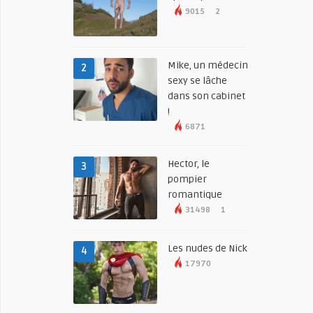
9015
2
Mike, un médecin
2
sexy se lâche
dans son cabinet
!
6871
Hector, le
3
pompier
romantique
31498
1
Les nudes de Nick
4
17970