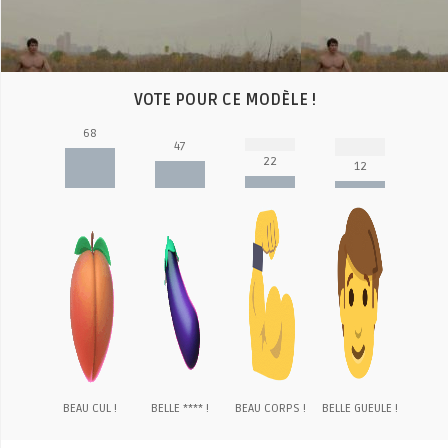
Video
VOTE POUR CE MODÈLE !
68
47
22
12
BEAU CUL !
BELLE **** !
BEAU CORPS !
BELLE GUEULE !