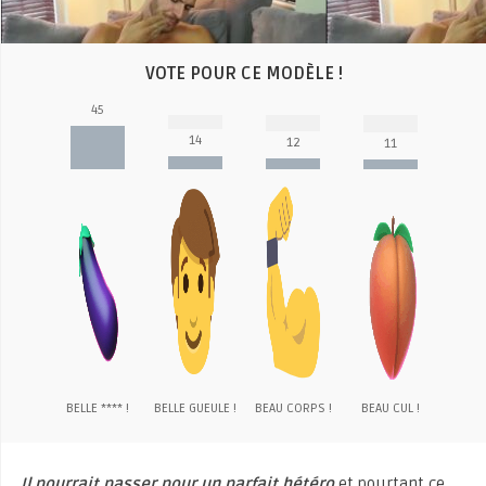
VOTE POUR CE MODÈLE !
45
14
12
11
BELLE **** !
BELLE GUEULE !
BEAU CORPS !
BEAU CUL !
Il pourrait passer pour un parfait hétéro
et pourtant ce