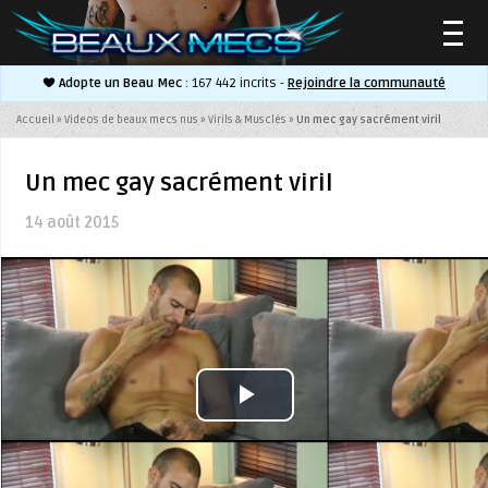
Adopte un Beau Mec
: 167 442 incrits -
Rejoindre la communauté
▼
Accueil
»
Videos de beaux mecs nus
»
Virils & Musclés
»
Un mec gay sacrément viril
Un mec gay sacrément viril
14 août 2015
▼
Play
Video