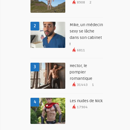
8908
2
Mike, un médecin
2
sexy se lâche
dans son cabinet
!
6811
Hector, le
3
pompier
romantique
31443
1
Les nudes de Nick
4
17904