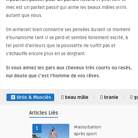
mec est un parfait passif qui aime les beaux mâles virils
autant que nous.
On aimerait bien connaitre ses pensées durant ce moment
d’eunanisme tant il se perd et semble follement excité, à
tel point d’ailleurs que la poussette ne suffit pas et
s’échauffe encore plus en se doigtant.
Si vous aimez les gars aux cheveux très courts ou rasés,
nul doute que c’est l’homme de vos rêves.
Virils & Musclés
beau mâle
branle
g
·
·
Articles Liés
Masturbation
1
après sport