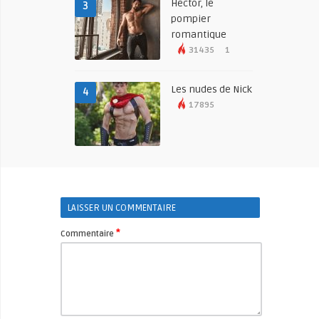
Hector, le
3
pompier
romantique
31435
1
Les nudes de Nick
4
17895
LAISSER UN COMMENTAIRE
*
Commentaire