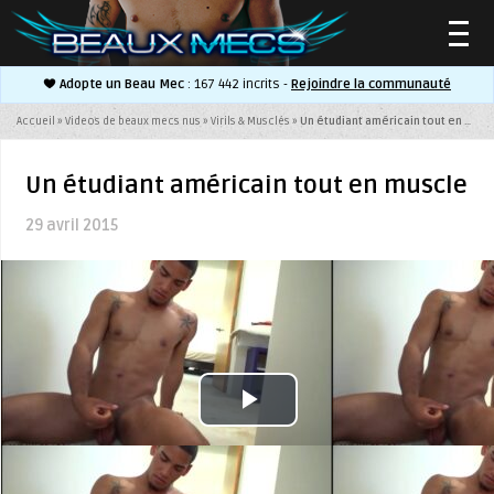
Adopte un Beau Mec
: 167 442 incrits -
Rejoindre la communauté
▼
Accueil
»
Videos de beaux mecs nus
»
Virils & Musclés
»
Un étudiant américain tout en muscle
Un étudiant américain tout en muscle
29 avril 2015
▼
Play
Video