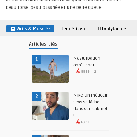
beau torse, peau basanée et une belle queue.
Virils & Musclés
américain
bodybuilder
·
·
Articles Liés
Masturbation
1
après sport
8899
2
Mike, un médecin
2
sexy se lâche
dans son cabinet
!
6791