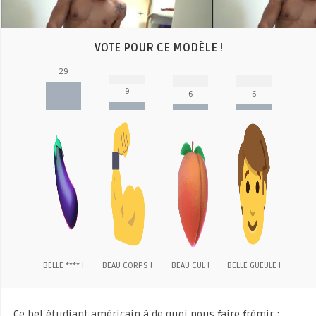
VOTE POUR CE MODÈLE !
29
9
6
6
BELLE **** !
BEAU CORPS !
BEAU CUL !
BELLE GUEULE !
Ce bel étudiant américain à de quoi nous faire frémir :