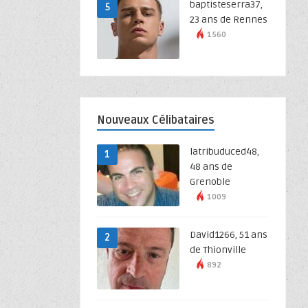
baptisteserra37,
5
23 ans de Rennes
1560
Nouveaux Célibataires
latribuduced48,
1
48 ans de
Grenoble
1009
David1266, 51 ans
2
de Thionville
892