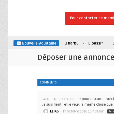
Pour contacter ce mem
Nouvelle-Aquitaine
barbu
passif
·
·
Déposer une annonc
COMMENTS
Salut tu peux m’appeler pour discuter : v
Je suis gentil et je veux la même chose que 
ELIAS
17 octobre 2016 16 h 31 min
Rép