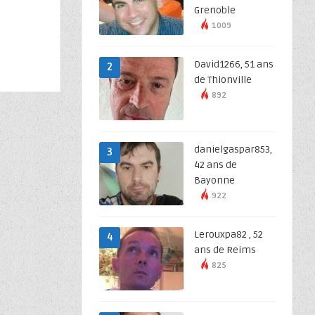
Grenoble
1009
David1266, 51 ans
2
de Thionville
892
danielgaspar853,
3
42 ans de
Bayonne
922
Lerouxpa82 , 52
4
ans de Reims
825