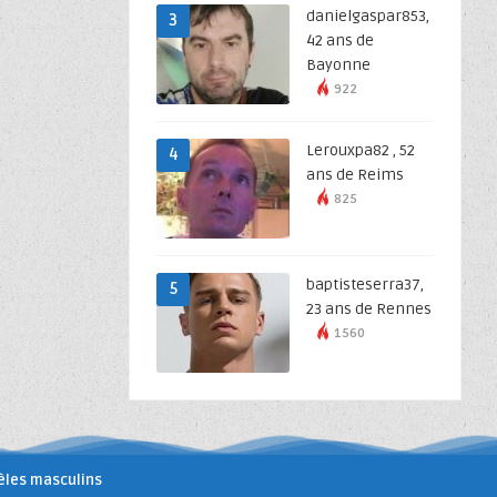
danielgaspar853,
3
42 ans de
Bayonne
922
Lerouxpa82 , 52
4
ans de Reims
825
baptisteserra37,
5
23 ans de Rennes
1560
les masculins