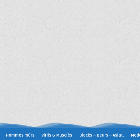
Hommes mûrs
Virils & Musclés
Blacks – Beurs – Asiat.
Modè