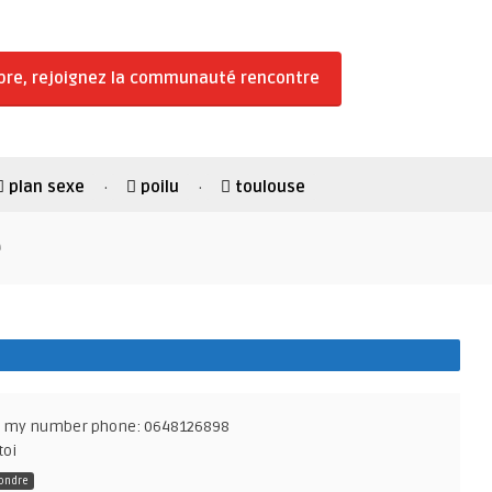
bre, rejoignez la communauté rencontre
plan sexe
poilu
toulouse
·
·
e
oici my number phone: 0648126898
toi
ondre