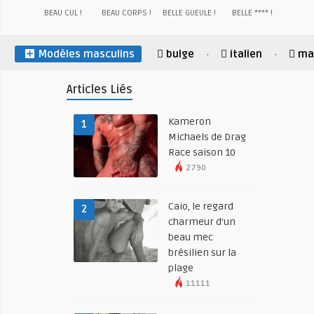
BEAU CUL !
BEAU CORPS !
BELLE GUEULE !
BELLE **** !
Modèles masculins
bulge
italien
mai
·
·
Articles Liés
Kameron
1
Michaels de Drag
Race saison 10
2790
Caio, le regard
2
charmeur d’un
beau mec
brésilien sur la
plage
11111