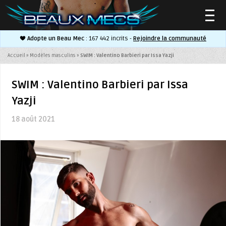
Adopte un Beau Mec
: 167 442 incrits -
Rejoindre la communauté
▼
Accueil
»
Modèles masculins
»
SWIM : Valentino Barbieri par Issa Yazji
SWIM : Valentino Barbieri par Issa
Yazji
▼
18 août 2021