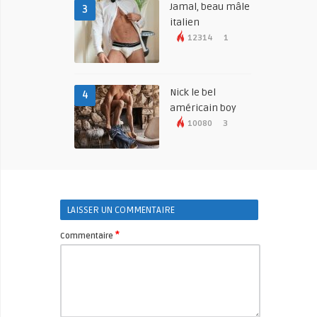
Jamal, beau mâle
3
italien
12314
1
Nick le bel
4
américain boy
10080
3
LAISSER UN COMMENTAIRE
*
Commentaire