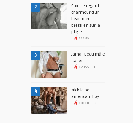
Caio, le regard
2
charmeur d’un
beau mec
brésilien sur la
plage
11135
Jamal, beau mâle
3
italien
12355
1
Nick le bel
4
américain boy
10118
3