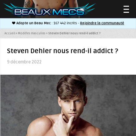
Adopte un Beau Mec
: 167 442 incrits -
Rejoindre la communauté
▼
Accueil
»
Modèles masculins
»
Steven Dehler nous rend-il addict ?
Steven Dehler nous rend-il addict ?
9 décembre 2022
▼