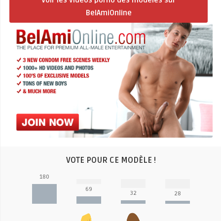
BelAmiOnline
VOTE POUR CE MODÈLE !
180
69
32
28