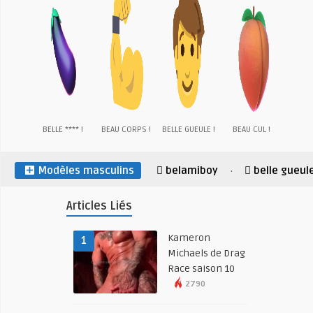
BELLE **** !
BEAU CORPS !
BELLE GUEULE !
BEAU CUL !
Modèles masculins
belamiboy
belle gueul
·
Articles Liés
Kameron
1
Michaels de Drag
Race saison 10
2790