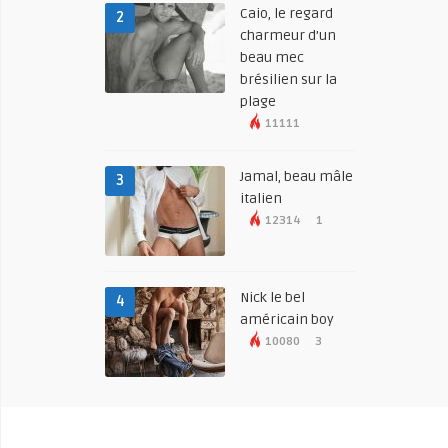
Caio, le regard
2
charmeur d’un
beau mec
brésilien sur la
plage
11111
Jamal, beau mâle
3
italien
12314
1
Nick le bel
4
américain boy
10080
3