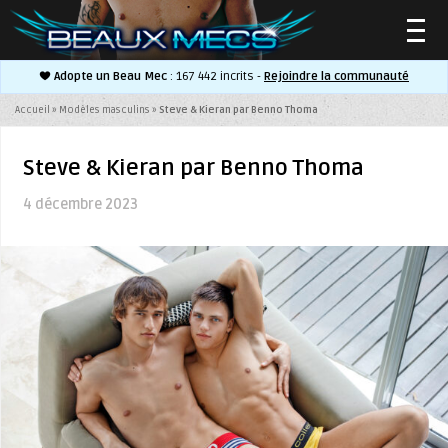
Adopte un Beau Mec
: 167 442 incrits -
Rejoindre la communauté
▼
Accueil
»
Modèles masculins
»
Steve & Kieran par Benno Thoma
Steve & Kieran par Benno Thoma
4 décembre 2023
▼