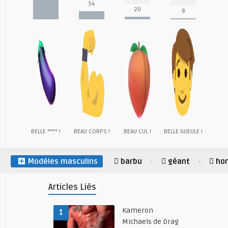
54
20
8
BELLE **** !
BEAU CORPS !
BEAU CUL !
BELLE GUEULE !
Modèles masculins
barbu
géant
ho
·
·
Articles Liés
Kameron
1
Michaels de Drag