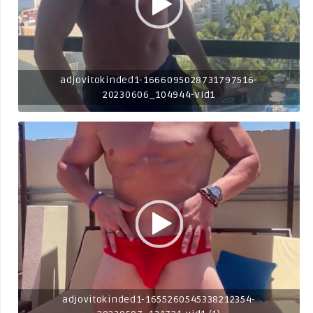
adjovitokinded1-1666095028731797516-
20230606_104944-vid1
adjovitokinded1-1655260545338212354-