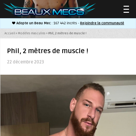
Adopte un Beau Mec
: 167 442 incrits -
Rejoindre la communauté
▼
Accueil
»
Modèles masculins
»
Phil, 2 mètres de muscle !
Phil, 2 mètres de muscle !
22 décembre 2023
▼