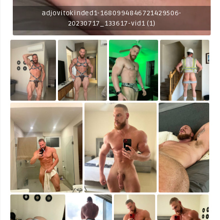
adjovitokinded1-1680994846721429506-
20230717_133617-vid1 (1)