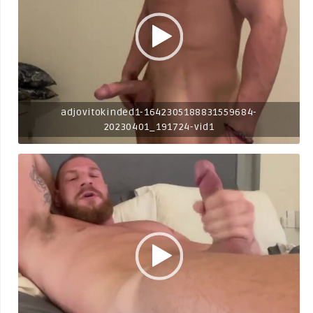
adjovitokinded1-1642305188831559684-
20230401_191724-vid1