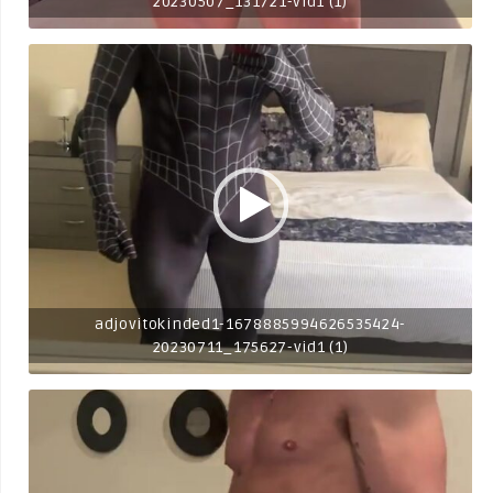
20230507_131721-vid1 (1)
adjovitokinded1-1678885994626535424-
20230711_175627-vid1 (1)