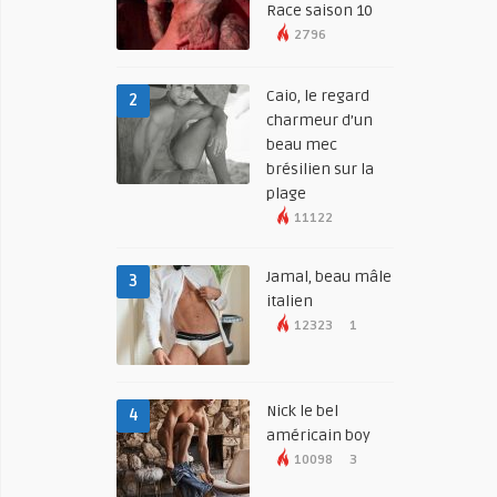
Race saison 10
2796
Caio, le regard
2
charmeur d’un
beau mec
brésilien sur la
plage
11122
Jamal, beau mâle
3
italien
12323
1
Nick le bel
4
américain boy
10098
3