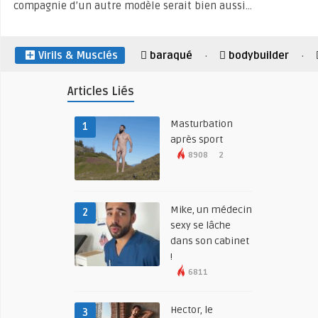
compagnie d’un autre modèle serait bien aussi…
Virils & Musclés
baraqué
bodybuilder
·
·
Articles Liés
Masturbation
1
après sport
8908
2
Mike, un médecin
2
sexy se lâche
dans son cabinet
!
6811
Hector, le
3