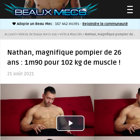
Adopte un Beau Mec
: 167 442 incrits -
Rejoindre la communauté
▼
Accueil
»
Videos de beaux mecs nus
»
Virils & Musclés
»
Nathan, magnifique pompier de 26 ans : 1m90 pour 102 kg de muscle !
Nathan, magnifique pompier de 26
ans : 1m90 pour 102 kg de muscle !
▼
21 août 2021
Play