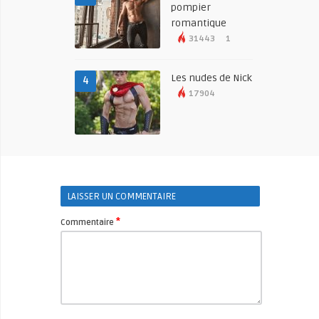
pompier
romantique
31443
1
Les nudes de Nick
4
17904
LAISSER UN COMMENTAIRE
*
Commentaire