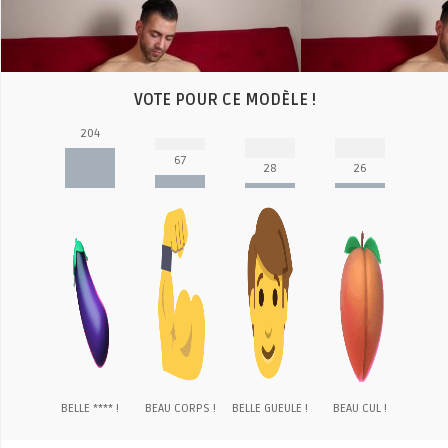
Video
VOTE POUR CE MODÈLE !
204
67
28
26
BELLE **** !
BEAU CORPS !
BELLE GUEULE !
BEAU CUL !