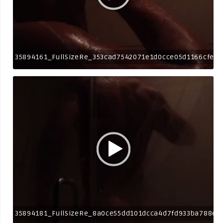
35894161_FullSizeRe_353cad7542071e1d0cce05d1166cfe40
35894181_FullSizeRe_8a0ce55dd101dcca4d7fd933ba788ec