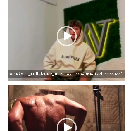
38344691_FullSizeRe_4dea147e7384964af72b73e2a22f894