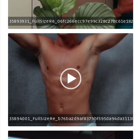
35893931_FullSizeRe_06fc266ecc97e99c328c27bc61e1824b
35894001_FullSizeRe_b76ba2d9af8379bf595da94da311302