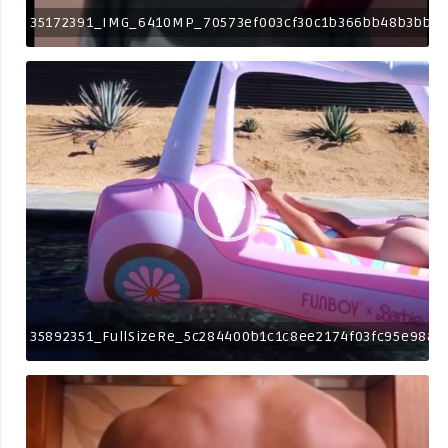
35172391_IMG_6410MP_70573ef003cf30c1b366bb48b3bbe
35892351_FullSizeRe_5c284400b1c1c8ee2174f03fc95e98af