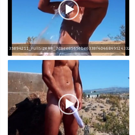
35894211_FullSizeRe_7caee8565ebe6338f40468495243322