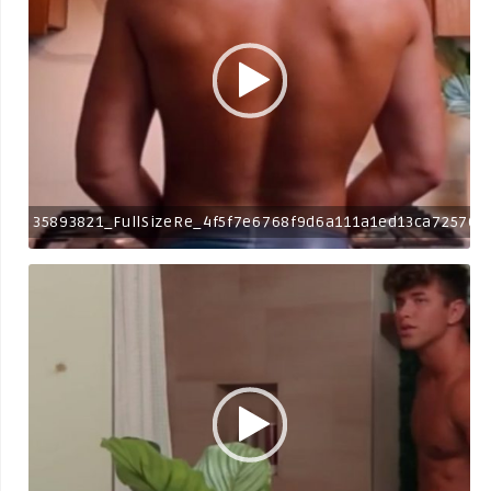
35893821_FullSizeRe_4f5f7e6768f9d6a111a1ed13ca72570f