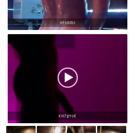
oFs6tbi
XH7gYoE