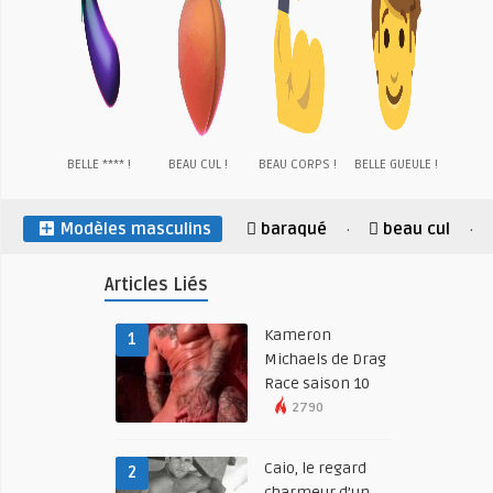
BELLE **** !
BEAU CUL !
BEAU CORPS !
BELLE GUEULE !
Modèles masculins
baraqué
beau cul
·
·
Articles Liés
Kameron
1
Michaels de Drag
Race saison 10
2790
Caio, le regard
2
charmeur d’un