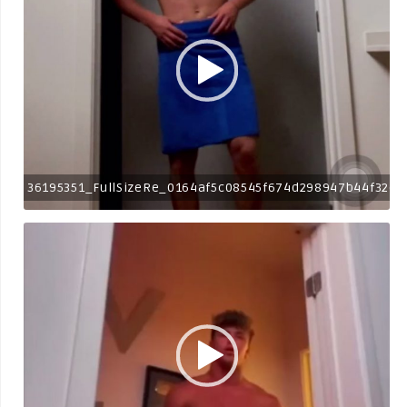
36195351_FullSizeRe_0164af5c08545f674d298947b44f32c5