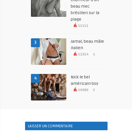
beau mec
brésilien sur la
plage
11111
Jamal, beau mâle
3
italien
12314
1
Nick le bel
4
américain boy
10080
3
LAISSER UN COMMENTAIRE