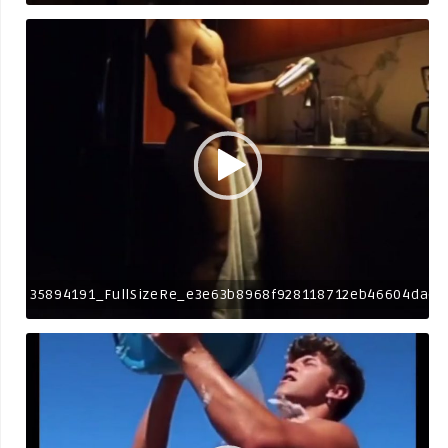
35894191_FullSizeRe_e3e63b8968f928118712eb46604dacc