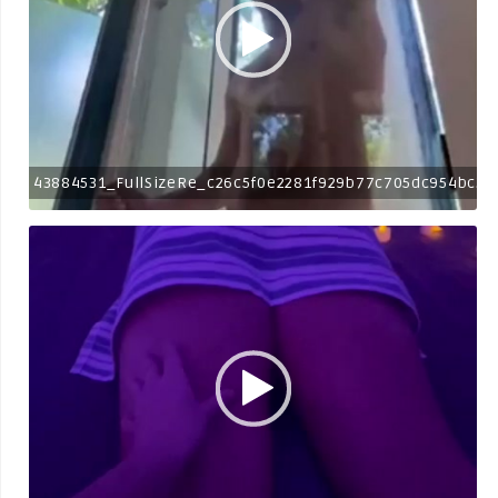
43884531_FullSizeRe_c26c5f0e2281f929b77c705dc954bc3a