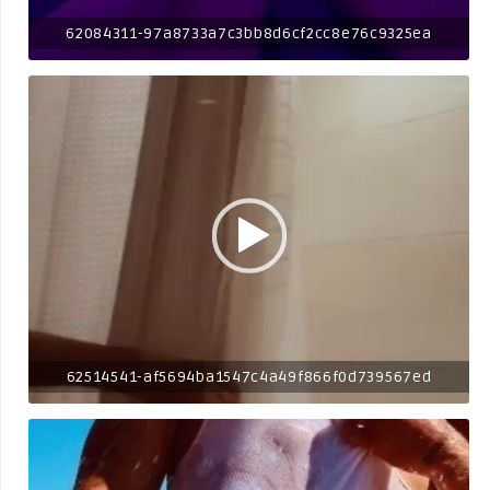
62084311-97a8733a7c3bb8d6cf2cc8e76c9325ea
62514541-af5694ba1547c4a49f866f0d739567ed