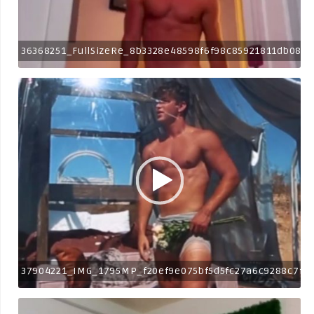
36368251_FullSizeRe_8b3328e48598f6f98c85921811db0848
37904221_IMG_1795MP_f20ef9e075bf5d5fc27a6c9288c7f6