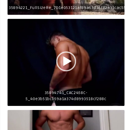
35894221_FullSizeRe_7b1e053121af89a63d36f82a31cac553
35894741_CAC2458C-
5_40e3b51bcb59a1a374d8993518cf288c