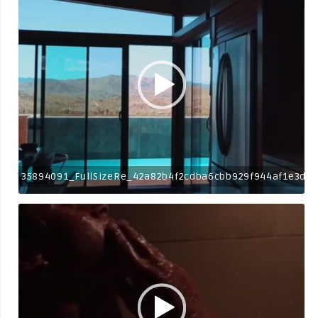
35894091_FullSizeRe_42a82b4f2cdba6cbb929f944af1e3d33