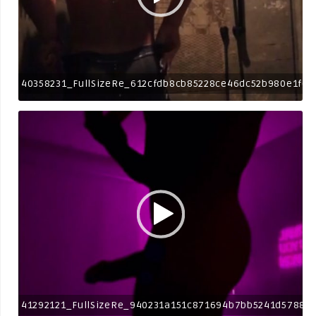
40358231_FullSizeRe_612cfdb8cb85228ce46dc52b980e1f6e
41292121_FullSizeRe_940231a151c871694b7bb5241d57880