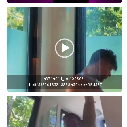
43714011_bc400605-
f_bb9f5335d1852d8838a604abe69d577f