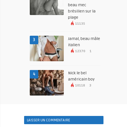
beau mec
brésilien sur la
plage
11135
Jamal, beau mâle
3
italien
12370
1
Nick le bel
4
américain boy
10118
3
LAISSER UN COMMENTAIRE