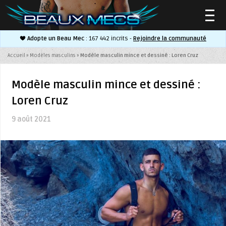
Adopte un Beau Mec
: 167 442 incrits -
Rejoindre la communauté
▼
Accueil
»
Modèles masculins
»
Modèle masculin mince et dessiné : Loren Cruz
Modèle masculin mince et dessiné :
Loren Cruz
▼
9 août 2021