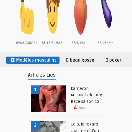
BEAU CORPS !
BELLE GUEULE !
BEAU CUL !
BELLE **** !
Modèles masculins
beau gosse
boxer
·
·
Articles Liés
Kameron
1
Michaels de Drag
Race saison 10
2805
Caio, le regard
2
charmeur d’un