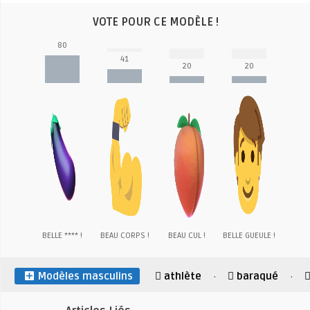
VOTE POUR CE MODÈLE !
80
41
20
20
BELLE **** !
BEAU CORPS !
BEAU CUL !
BELLE GUEULE !
Modèles masculins
athlète
baraqué
·
·