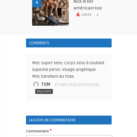
Nick le bel
4
américain boy
10091
3
COMMENTS
Mec super sexy. Corps sexy à souhait.
Superbe pénis. Visage angélique.
Mec bandant au max.
TOM
17 avril 2023 19 h 42 min
Répondre
LAISSER UN COMMENTAIRE
*
Commentaire