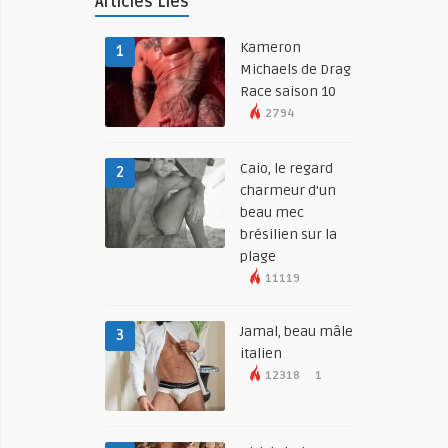
Articles Liés
Kameron
1
Michaels de Drag
Race saison 10
2794
Caio, le regard
2
charmeur d’un
beau mec
brésilien sur la
plage
11119
Jamal, beau mâle
3
italien
12318
1