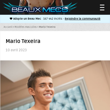
Adopte un Beau Mec
: 167 442 incrits -
Rejoindre la communauté
▼
Accueil
»
Modèles masculins
»
Mario Texeira
Mario Texeira
10 avril 2023
▼