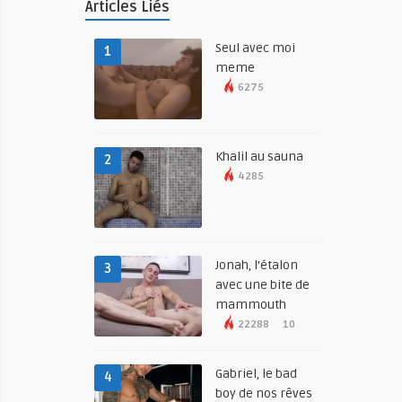
Articles Liés
Seul avec moi
1
meme
6275
Khalil au sauna
2
4285
Jonah, l’étalon
3
avec une bite de
mammouth
22288
10
Gabriel, le bad
4
boy de nos rêves