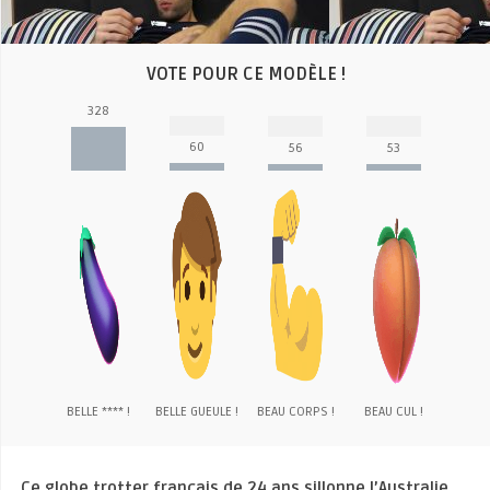
VOTE POUR CE MODÈLE !
328
60
56
53
BELLE **** !
BELLE GUEULE !
BEAU CORPS !
BEAU CUL !
Ce globe trotter français de 24 ans sillonne l’Australie
.