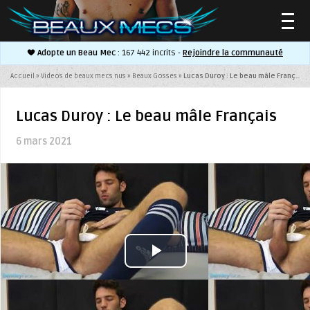
Adopte un Beau Mec
: 167 442 incrits -
Rejoindre la communauté
▼
Accueil
»
Videos de beaux mecs nus
»
Beaux Gosses
»
Lucas Duroy : Le beau mâle Français
Lucas Duroy : Le beau mâle Français
6 mars 2021
▼
Play
Video