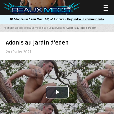
Adopte un Beau Mec
: 167 442 incrits -
Rejoindre la communauté
▼
Accueil
»
Videos de beaux mecs nus
»
Beaux Gosses
»
Adonis au jardin d’eden
Adonis au jardin d’eden
24 février 2021
▼
Play
Video