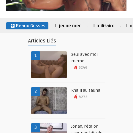
Beaux Gosses
jeune mec
militaire
n
·
·
Articles Liés
Seul avec moi
1
meme
6246
Khalil au sauna
2
4273
Jonah, l’étalon
3
avec une bite de