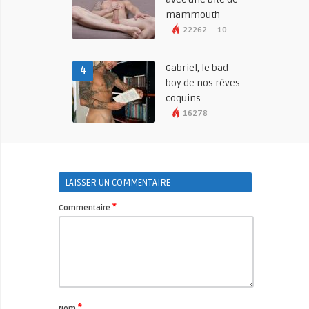
mammouth
22262
10
Gabriel, le bad
4
boy de nos rêves
coquins
16278
LAISSER UN COMMENTAIRE
*
Commentaire
*
Nom