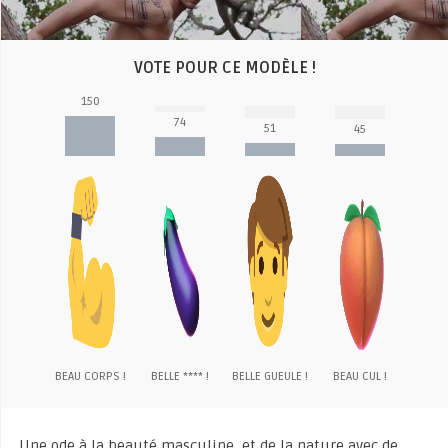
VOTE POUR CE MODÈLE !
150
74
51
45
BEAU CORPS !
BELLE **** !
BELLE GUEULE !
BEAU CUL !
Une ode à la beauté masculine, et de la nature avec de