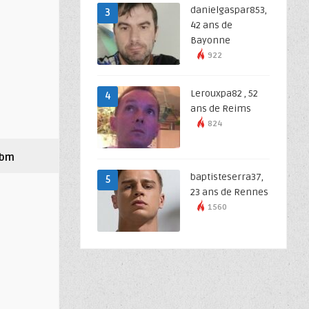
danielgaspar853,
3
42 ans de
Bayonne
922
Lerouxpa82 , 52
4
ans de Reims
824
tbm
baptisteserra37,
5
23 ans de Rennes
1560