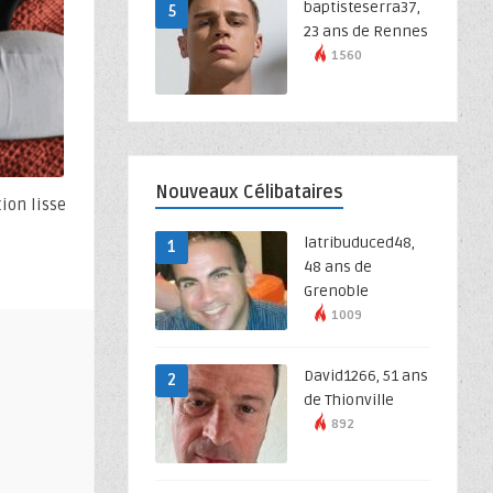
baptisteserra37,
5
23 ans de Rennes
1560
Nouveaux Célibataires
ion lisse
latribuduced48,
1
48 ans de
Grenoble
1009
David1266, 51 ans
2
de Thionville
892