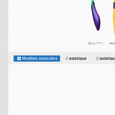
BELLE **** !
BEA
Modèles masculins
asiatique
asiatiq
·