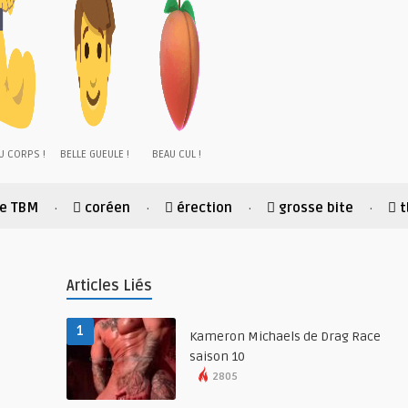
U CORPS !
BELLE GUEULE !
BEAU CUL !
ue TBM
coréen
érection
grosse bite
·
·
·
·
Articles Liés
1
Kameron Michaels de Drag Race
saison 10
2805