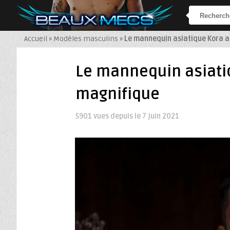
Accueil
»
Modèles masculins
»
Le mannequin asiatique Kora a
Le mannequin asiatiq
magnifique
5901 vues depuis le
7 juin 2021