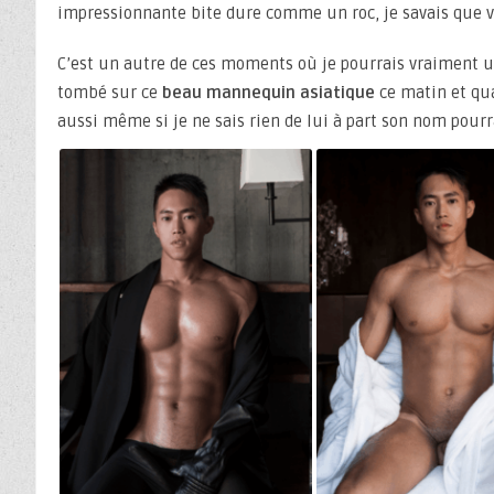
impressionnante bite dure comme un roc, je savais que vo
C’est un autre de ces moments où je pourrais vraiment ut
tombé sur ce
beau mannequin asiatique
ce matin et qua
aussi même si je ne sais rien de lui à part son nom pourra