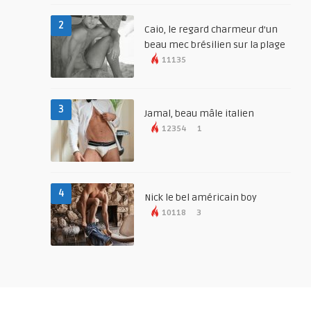
2
Caio, le regard charmeur d’un
beau mec brésilien sur la plage
11135
3
Jamal, beau mâle italien
12354
1
4
Nick le bel américain boy
10118
3