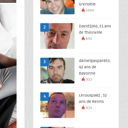
Grenoble
1009
David1266, 51 ans
2
de Thionville
892
danielgaspar853,
3
42 ans de
Bayonne
922
Lerouxpa82 , 52
4
ans de Reims
824