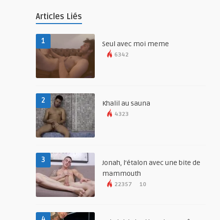
Articles Liés
1
Seul avec moi meme
6342
2
Khalil au sauna
4323
3
Jonah, l’étalon avec une bite de
mammouth
22357
10
4