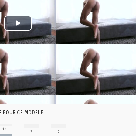
Play
Video
E POUR CE MODÈLE !
12
7
7