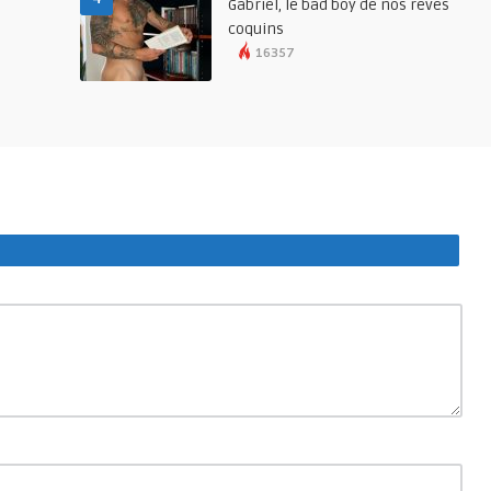
Gabriel, le bad boy de nos rêves
coquins
16357