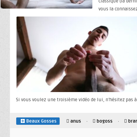
classique (la derni
vous la connaissez
Si vous voulez une troisième vidéo de lui, n’hésitez pas 
Beaux Gosses
anus
bogoss
bra
·
·