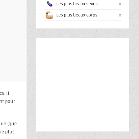
»
Les plus beaux sexes
»
Les plus beaux corps
s. Il
ant pour
eue (que
ue plus