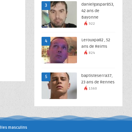
danielgaspar853,
3
42 ans de
Bayonne
922
Lerouxpa82 , 52
4
ans de Reims
824
baptisteserra37,
5
23 ans de Rennes
1560
les masculins