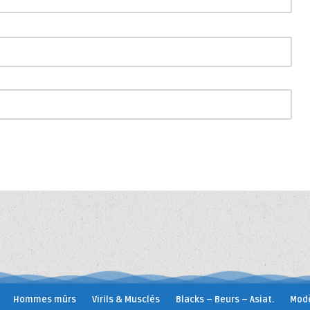
Hommes mûrs
Virils & Musclés
Blacks – Beurs – Asiat.
Modè