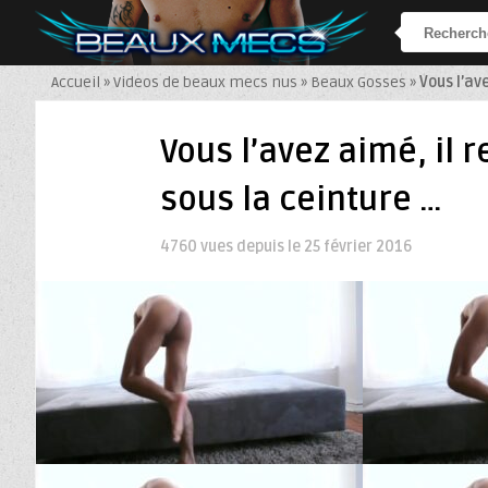
Accueil
»
Videos de beaux mecs nus
»
Beaux Gosses
»
Vous l’av
Vous l’avez aimé, il 
sous la ceinture …
4760 vues depuis le
25 février 2016