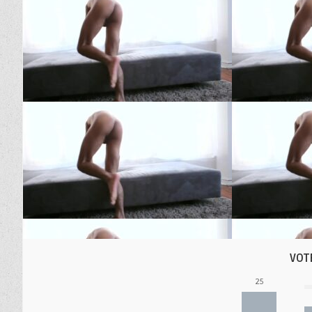
VOT
25