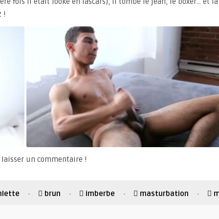
ère fois il était looké en lascars), il tombe le jean, le boxer… et la
 !
à laisser un commentaire !
nlette
brun
imberbe
masturbation
m
·
·
·
·