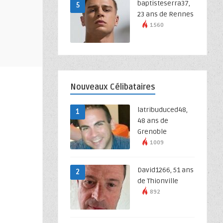
baptisteserra37,
5
23 ans de Rennes
1560
Nouveaux Célibataires
latribuduced48,
1
48 ans de
Grenoble
1009
David1266, 51 ans
2
de Thionville
892