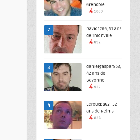
Grenoble
1009
David1266, 51 ans
2
de Thionville
892
danielgaspar853,
3
42 ans de
Bayonne
922
Lerouxpa82 , 52
4
ans de Reims
824