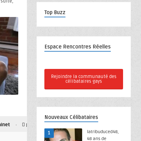
 suite,
Top Buzz
Espace Rencontres Réelles
Rejoindre la communauté des
célibataires gays
Nouveaux Célibataires
inet
petit cul
tbm
·
·
latribuduced48,
1
48 ans de