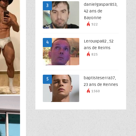
danielgaspar853,
3
42 ans de
Bayonne
922
Lerouxpa82 , 52
4
ans de Reims
825
baptisteserra37,
5
23 ans de Rennes
1560