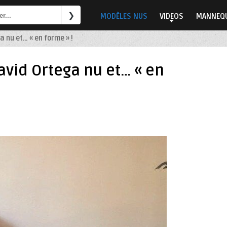
MODÈLES NUS
VIDEOS
MANNEQU
 nu et… « en forme » !
avid Ortega nu et… « en