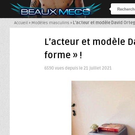
Accueil
»
Modèles masculins
»
L’acteur et modèle David Ortega
L’acteur et modèle D
forme » !
6590 vues depuis le
21 juillet 2021