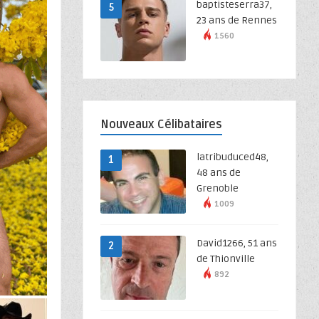
baptisteserra37,
5
23 ans de Rennes
1560
Nouveaux Célibataires
latribuduced48,
1
48 ans de
Grenoble
1009
David1266, 51 ans
2
de Thionville
892