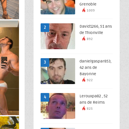
Grenoble
1009
David1266, 51 ans
2
de Thionville
892
danielgaspar853,
3
42 ans de
Bayonne
922
Lerouxpa82 , 52
4
ans de Reims
825