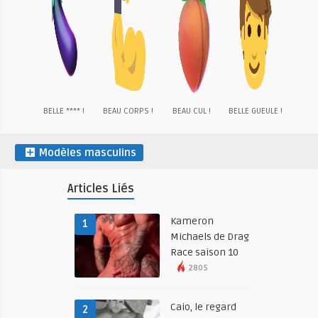
BELLE **** !
BEAU CORPS !
BEAU CUL !
BELLE GUEULE !
Modèles masculins
Articles Liés
Kameron
1
Michaels de Drag
Race saison 10
2805
Caio, le regard
2