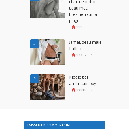
charmeur d’un
beau mec
brésilien sur la
plage
11135
Jamal, beau mâle
3
italien
12357
1
Nick le bel
4
américain boy
10118
3
LAISSER UN COMMENTAIRE