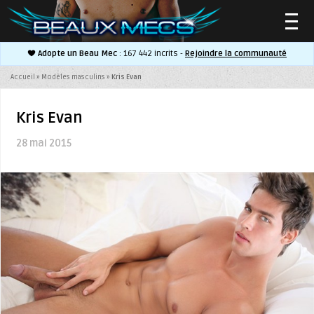
Adopte un Beau Mec
: 167 442 incrits -
Rejoindre la communauté
▼
Accueil
»
Modèles masculins
»
Kris Evan
Kris Evan
28 mai 2015
▼