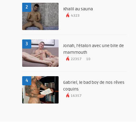
2
Khalil au sauna
4323
3
Jonah, l’étalon avec une bite de
mammouth
22357
10
4
Gabriel, le bad boy de nos rêves
coquins
16357