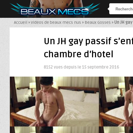
Accueil
»
Videos de beaux mecs nus
»
Beaux Gosses
»
Un JH gay
Un JH gay passif s’e
chambre d’hotel
8152 vues depuis le
15 septembre 2016