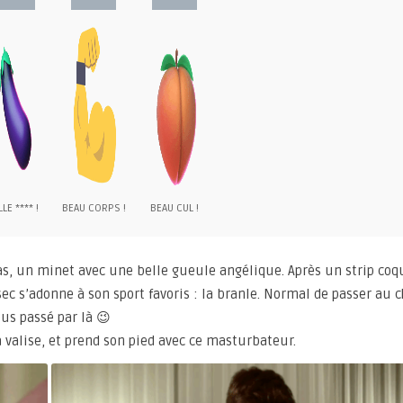
LE **** !
BEAU CORPS !
BEAU CUL !
s, un minet avec une belle gueule angélique. Après un strip coq
 sec s’adonne à son sport favoris : la branle. Normal de passer au
ous passé par là 😉
a valise, et prend son pied avec ce masturbateur.