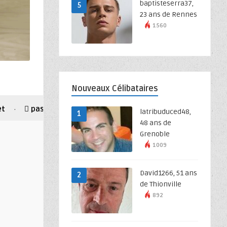
baptisteserra37,
5
23 ans de Rennes
1560
Nouveaux Célibataires
et
passif
petit cul
roux
tbm
·
·
·
·
latribuduced48,
1
48 ans de
Grenoble
1009
David1266, 51 ans
2
de Thionville
892