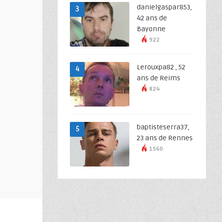
danielgaspar853,
3
42 ans de
Bayonne
922
Lerouxpa82 , 52
4
ans de Reims
824
baptisteserra37,
5
23 ans de Rennes
1560