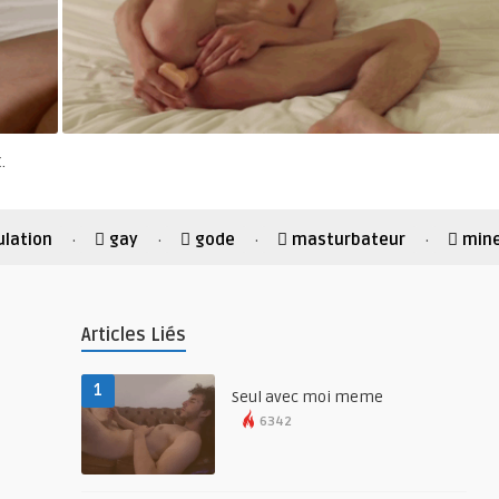
.
ulation
gay
gode
masturbateur
min
·
·
·
·
Articles Liés
1
Seul avec moi meme
6342