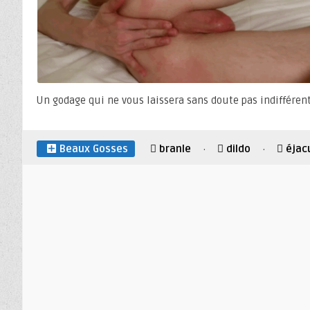
Un godage qui ne vous laissera sans doute pas indifférent
Beaux Gosses
branle
dildo
éjac
·
·