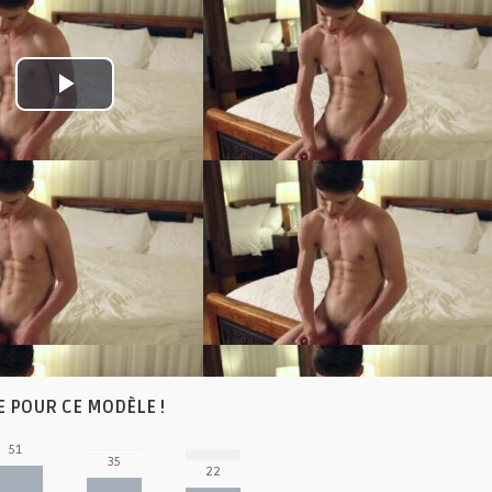
Play
Video
E POUR CE MODÈLE !
51
35
22