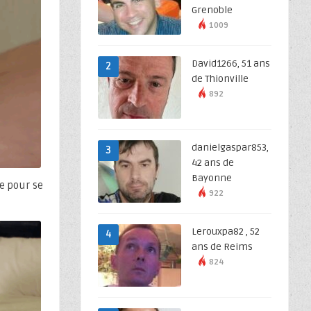
Grenoble
1009
David1266, 51 ans
2
de Thionville
892
danielgaspar853,
3
42 ans de
Bayonne
de pour se
922
Lerouxpa82 , 52
4
ans de Reims
824