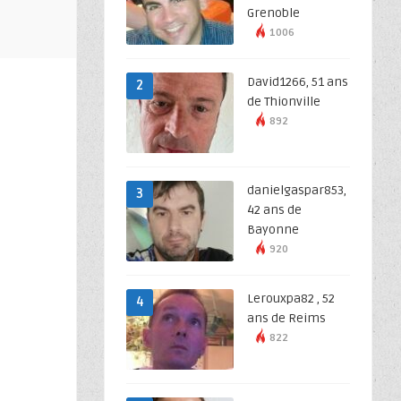
Grenoble
1006
David1266, 51 ans
2
de Thionville
892
danielgaspar853,
3
42 ans de
Bayonne
920
Lerouxpa82 , 52
4
ans de Reims
822