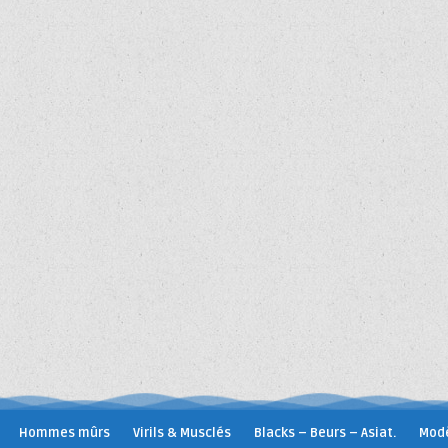
Hommes mûrs
Virils & Musclés
Blacks – Beurs – Asiat.
Modè