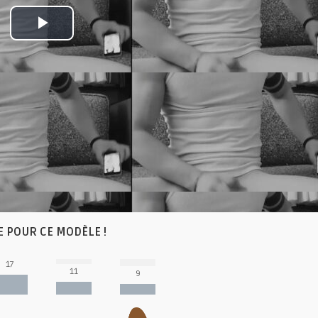
Play
Video
E POUR CE MODÈLE !
17
11
9