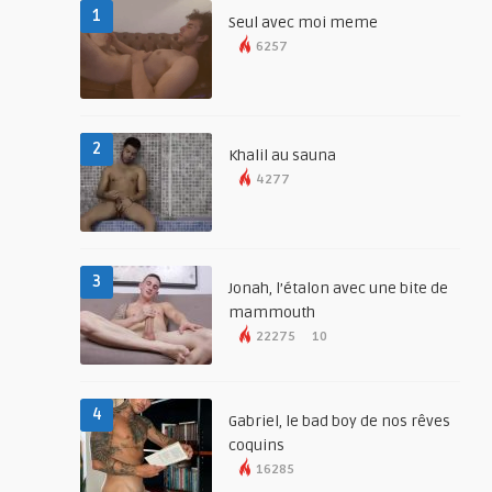
1
Seul avec moi meme
6257
2
Khalil au sauna
4277
3
Jonah, l’étalon avec une bite de
mammouth
22275
10
4
Gabriel, le bad boy de nos rêves
coquins
16285