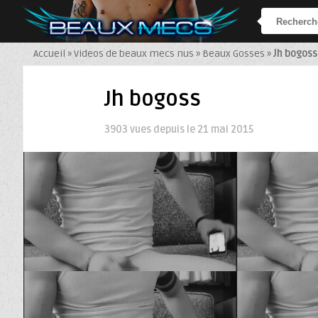
Accueil
»
Videos de beaux mecs nus
»
Beaux Gosses
»
Jh bogoss
Jh bogoss
3903 vues depuis le
21 mai 2015