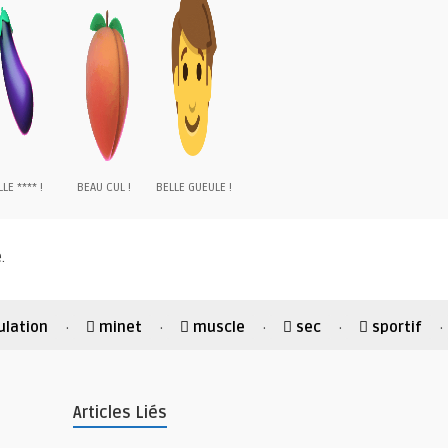
LE **** !
BEAU CUL !
BELLE GUEULE !
.
ulation
minet
muscle
sec
sportif
·
·
·
·
·
Articles Liés