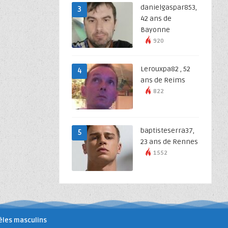
danielgaspar853,
3
42 ans de
Bayonne
920
Lerouxpa82 , 52
4
ans de Reims
822
baptisteserra37,
5
23 ans de Rennes
1552
les masculins