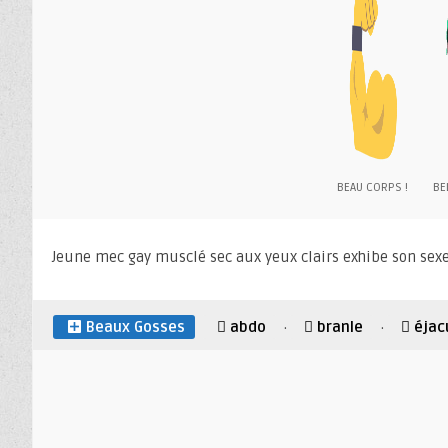
BEAU CORPS !
BEL
Jeune mec gay musclé sec aux yeux clairs exhibe son sexe
Beaux Gosses
abdo
branle
éjac
·
·