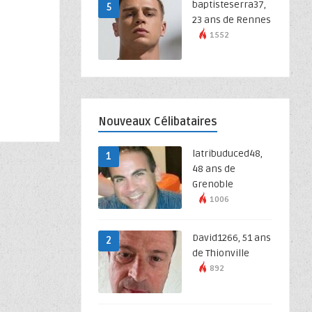
baptisteserra37,
5
23 ans de Rennes
1552
Nouveaux Célibataires
latribuduced48,
1
48 ans de
Grenoble
1006
David1266, 51 ans
2
de Thionville
892