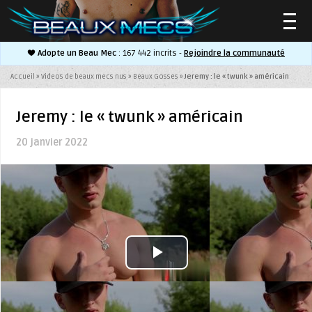
Adopte un Beau Mec
: 167 442 incrits -
Rejoindre la communauté
▼
Accueil
»
Videos de beaux mecs nus
»
Beaux Gosses
»
Jeremy : le « twunk » américain
Jeremy : le « twunk » américain
20 janvier 2022
▼
Play
Video