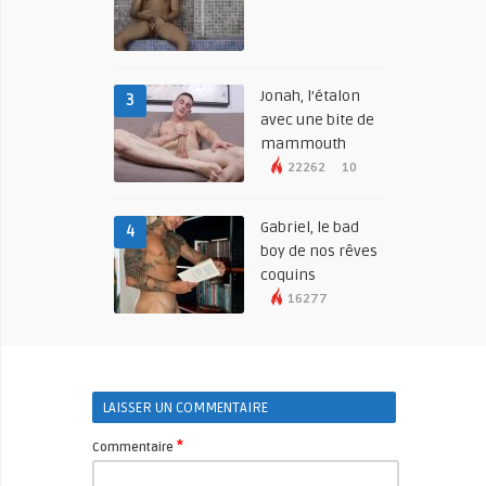
Jonah, l’étalon
3
avec une bite de
mammouth
22262
10
Gabriel, le bad
4
boy de nos rêves
coquins
16277
LAISSER UN COMMENTAIRE
*
Commentaire