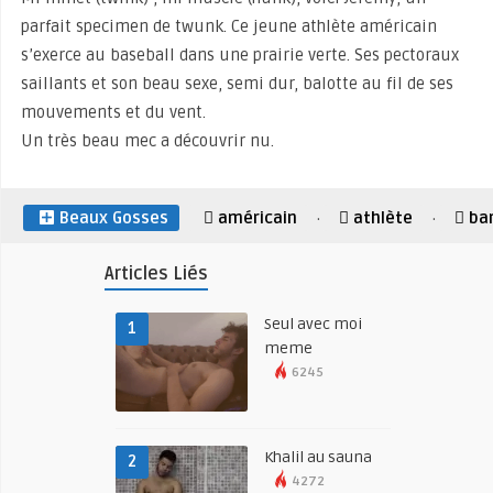
parfait specimen de twunk. Ce jeune athlète américain
s’exerce au baseball dans une prairie verte. Ses pectoraux
saillants et son beau sexe, semi dur, balotte au fil de ses
mouvements et du vent.
Un très beau mec a découvrir nu.
Beaux Gosses
américain
athlète
ba
·
·
Articles Liés
Seul avec moi
1
meme
6245
Khalil au sauna
2
4272