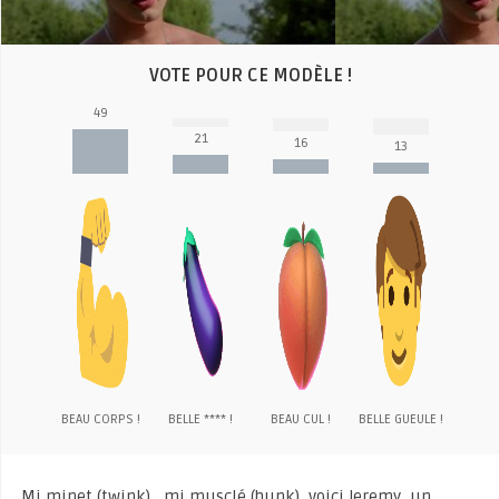
VOTE POUR CE MODÈLE !
49
21
16
13
BEAU CORPS !
BELLE **** !
BEAU CUL !
BELLE GUEULE !
Mi minet (twink) , mi musclé (hunk), voici Jeremy, un