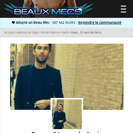
Adopte un Beau Mec
: 167 442 incrits -
Rejoindre la communauté
▼
Accueil
»
Annonces Gays
»
Ile de France
»
Paris
»
Evan , 31 ans de Paris
▼