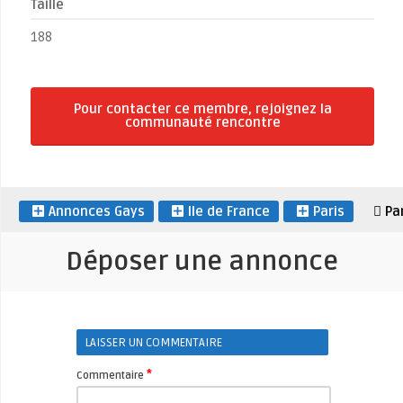
Taille
188
Pour contacter ce membre, rejoignez la
communauté rencontre
Annonces Gays
Ile de France
Paris
Pa
Déposer une annonce
LAISSER UN COMMENTAIRE
*
Commentaire