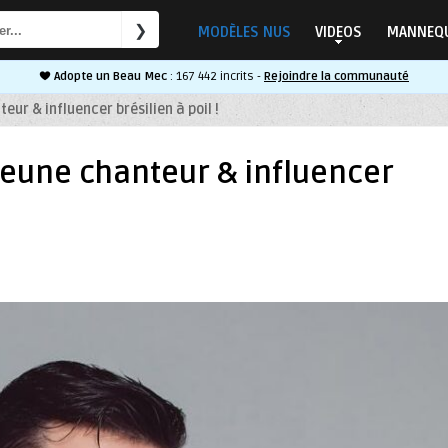
MODÈLES NUS
VIDEOS
MANNEQU
Adopte un Beau Mec
: 167 442 incrits -
Rejoindre la communauté
eur & influencer brésilien à poil !
jeune chanteur & influencer