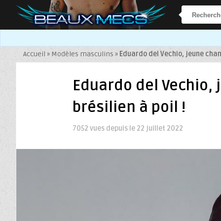
Accueil
»
Modèles masculins
»
Eduardo del Vechio, jeune chant
Eduardo del Vechio, 
brésilien à poil !
7052 vues depuis le
22 juillet 2022