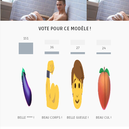
Video
VOTE POUR CE MODÈLE !
151
36
27
24
BELLE **** !
BEAU CORPS !
BELLE GUEULE !
BEAU CUL !