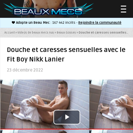
Adopte un Beau Mec
: 167 442 incrits -
Rejoindre la communauté
▲
Accueil
»
Videos de beaux mecs nus
»
Beaux Gosses
»
Douche et caresses sensuelles avec le Fit Boy Nikk Lanier
Douche et caresses sensuelles avec le
Fit Boy Nikk Lanier
▲
23 décembre 2022
Play