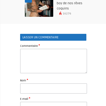
boy de nos rêves
coquins
16276
LAISSER UN COMMENTAIRE
*
Commentaire
*
Nom
*
E-mail