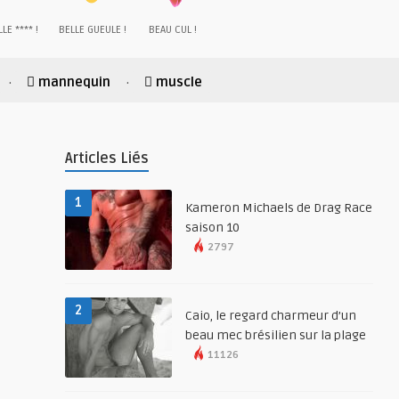
LE **** !
BELLE GUEULE !
BEAU CUL !
mannequin
muscle
·
·
Articles Liés
1
Kameron Michaels de Drag Race
saison 10
2797
2
Caio, le regard charmeur d’un
beau mec brésilien sur la plage
11126