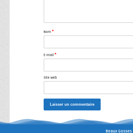
*
Nom
*
E-mail
Site web
Beaux Gosses