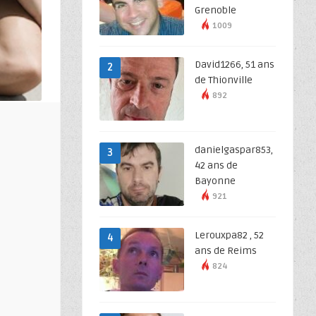
Grenoble
1009
David1266, 51 ans
2
de Thionville
892
danielgaspar853,
3
42 ans de
Bayonne
921
Lerouxpa82 , 52
4
ans de Reims
824