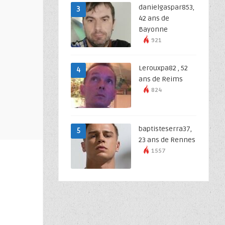
danielgaspar853,
3
42 ans de
Bayonne
921
Lerouxpa82 , 52
4
ans de Reims
824
baptisteserra37,
5
23 ans de Rennes
1557