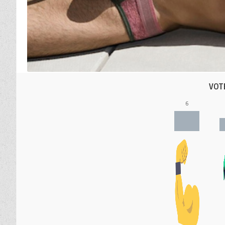
VOT
6