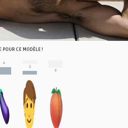
E POUR CE MODÈLE !
4
2
0