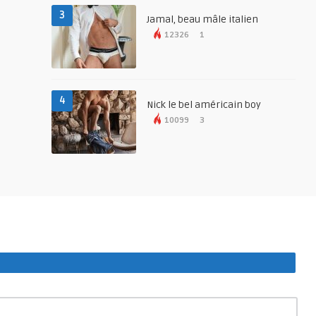
3
Jamal, beau mâle italien
12326
1
4
Nick le bel américain boy
10099
3