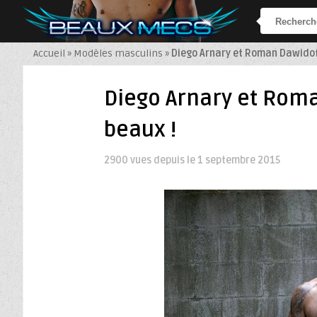
Accueil
»
Modèles masculins
»
Diego Arnary et Roman Dawidof
Diego Arnary et Rom
beaux !
2900 vues depuis le
1 septembre 2015