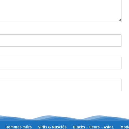
Hommes mûrs
Virils & Musclés
Blacks – Beurs – Asiat.
Modè