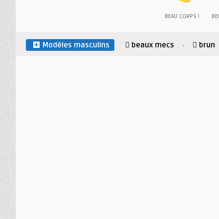
BEAU CORPS !
BEL
Modèles masculins
beaux mecs
brun
·