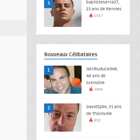
baptisteserra37,
5
23 ans de Rennes
1557
Nouveaux Célibataires
latribuduced48,
1
48 ans de
Grenoble
1009
David1266, 51 ans
2
de Thionville
892