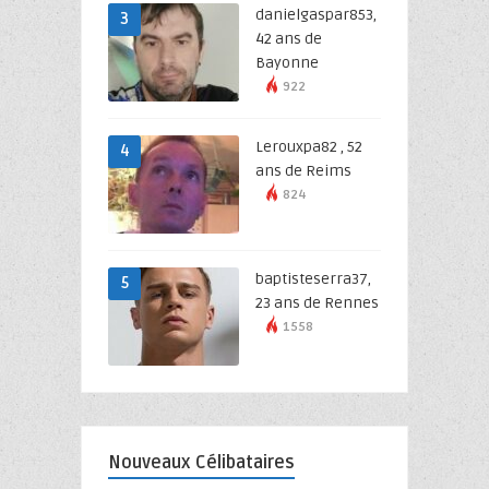
danielgaspar853,
3
42 ans de
Bayonne
922
Lerouxpa82 , 52
4
ans de Reims
824
baptisteserra37,
5
23 ans de Rennes
1558
Nouveaux Célibataires