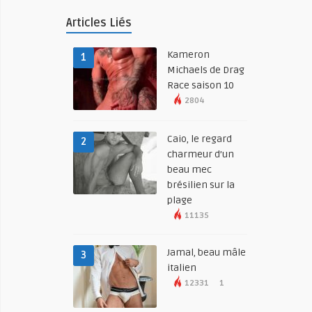
Articles Liés
Kameron
1
Michaels de Drag
Race saison 10
2804
Caio, le regard
2
charmeur d’un
beau mec
brésilien sur la
plage
11135
Jamal, beau mâle
3
italien
12331
1