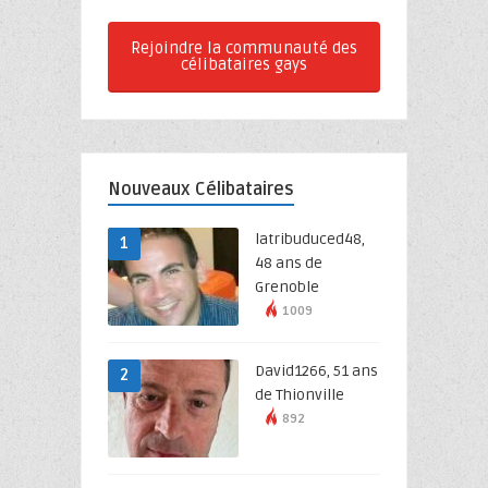
Rejoindre la communauté des
célibataires gays
Nouveaux Célibataires
latribuduced48,
1
48 ans de
Grenoble
1009
David1266, 51 ans
2
de Thionville
892