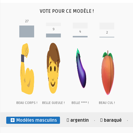
VOTE POUR CE MODÈLE !
27
9
4
2
BEAU CORPS !
BELLE GUEULE !
BELLE **** !
BEAU CUL !
Modèles masculins
argentin
baraqué
·
·