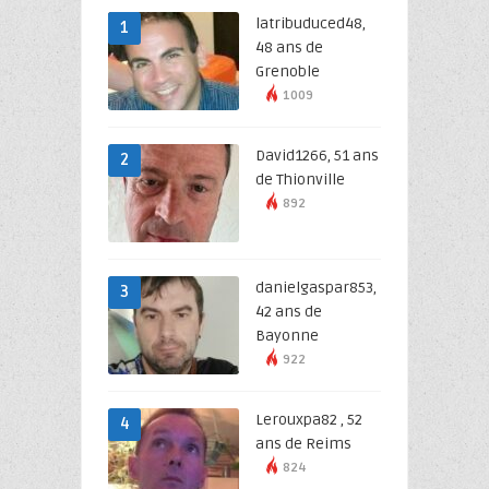
latribuduced48,
1
48 ans de
Grenoble
1009
David1266, 51 ans
2
de Thionville
892
danielgaspar853,
3
42 ans de
Bayonne
922
Lerouxpa82 , 52
4
ans de Reims
824