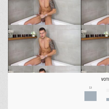
VOT
13