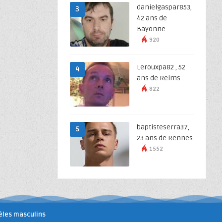
danielgaspar853,
3
42 ans de
Bayonne
920
Lerouxpa82 , 52
4
ans de Reims
822
baptisteserra37,
5
23 ans de Rennes
1552
les masculins