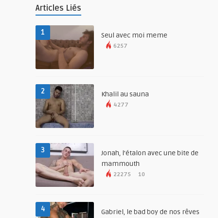
Articles Liés
1
Seul avec moi meme
6257
2
Khalil au sauna
4277
3
Jonah, l’étalon avec une bite de
mammouth
22275
10
4
Gabriel, le bad boy de nos rêves