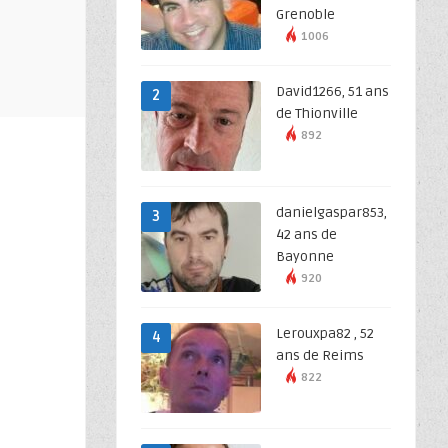
Grenoble
1006
David1266, 51 ans
2
de Thionville
892
danielgaspar853,
3
42 ans de
Bayonne
920
Lerouxpa82 , 52
4
ans de Reims
822