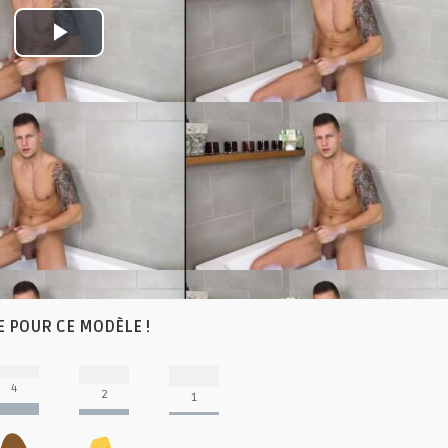
Play
Video
E POUR CE MODÈLE !
4
2
1