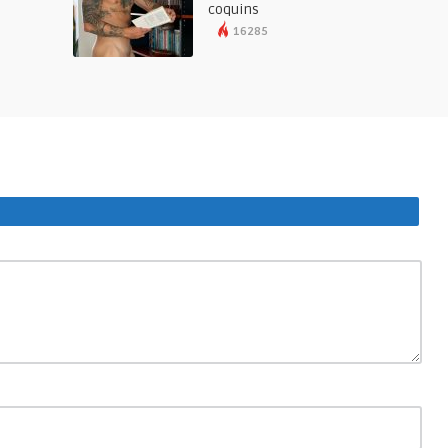
coquins
16285