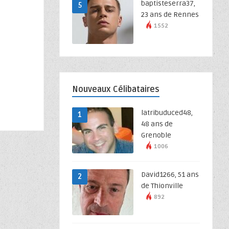
baptisteserra37,
5
23 ans de Rennes
1552
Nouveaux Célibataires
latribuduced48,
1
48 ans de
Grenoble
1006
David1266, 51 ans
2
de Thionville
892