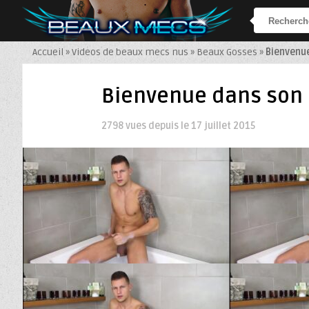
Accueil
»
Videos de beaux mecs nus
»
Beaux Gosses
»
Bienvenue
Bienvenue dans son 
2798 vues depuis le
17 juillet 2015