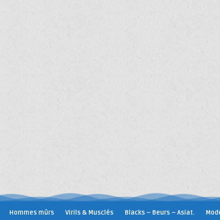
Hommes mûrs
Virils & Musclés
Blacks – Beurs – Asiat.
Modè