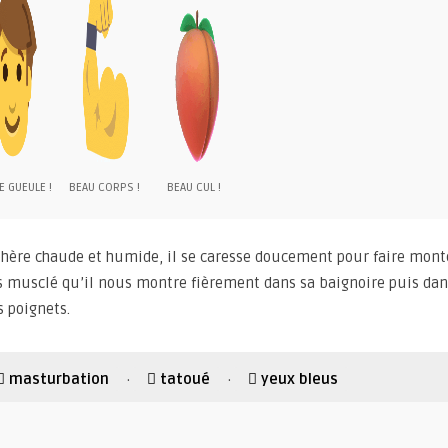
E GUEULE !
BEAU CORPS !
BEAU CUL !
phère chaude et humide, il se caresse doucement pour faire mont
rps musclé qu’il nous montre fièrement dans sa baignoire puis da
s poignets.
masturbation
tatoué
yeux bleus
·
·