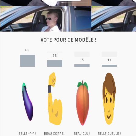
Play
Video
VOTE POUR CE MODÈLE !
68
38
15
13
BELLE **** !
BEAU CORPS !
BEAU CUL !
BELLE GUEULE !