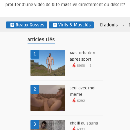
profiter d’une vidéo de bite massive directement du désert?
Beaux Gosses
Virils & Musclés
adonis
·
Articles Liés
Masturbation
1
après sport
8958
2
Seul avec moi
2
meme
6292
Khalil au sauna
3
4291