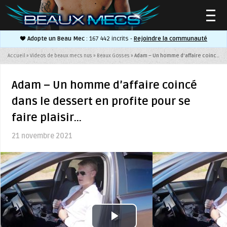
Adopte un Beau Mec
: 167 442 incrits -
Rejoindre la communauté
▼
Accueil
»
Videos de beaux mecs nus
»
Beaux Gosses
»
Adam – Un homme d’affaire coincé dans le dessert en profite pour se faire plaisir…
Adam – Un homme d’affaire coincé
dans le dessert en profite pour se
▼
faire plaisir…
21 novembre 2021