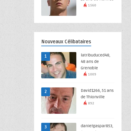
1560
Nouveaux Célibataires
latribuduced48,
1
48 ans de
Grenoble
1009
David1266, 51 ans
2
de Thionville
892
danielgaspar853,
3