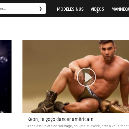
MODÈLES NUS
VIDEOS
MANNEQU
Keon, le gogo dancer américain
Keon est un étalon sauvage, sculpté et excité, prêt à vous mont