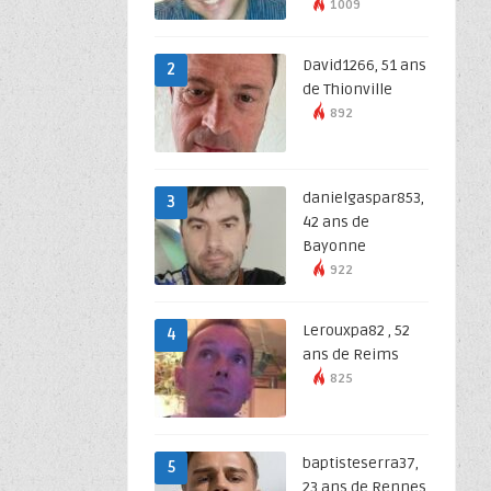
1009
David1266, 51 ans
2
de Thionville
892
danielgaspar853,
3
42 ans de
Bayonne
922
Lerouxpa82 , 52
4
ans de Reims
825
baptisteserra37,
5
23 ans de Rennes