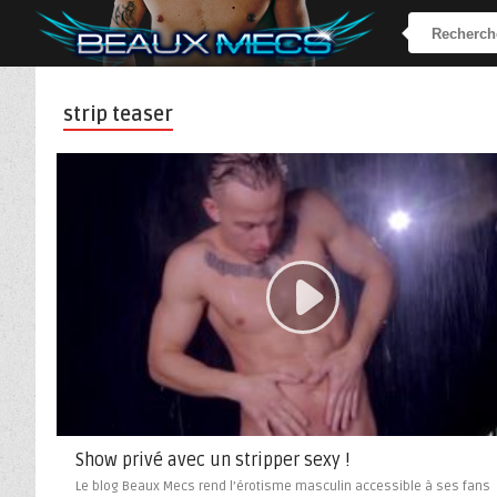
strip teaser
Show privé avec un stripper sexy !
Le blog Beaux Mecs rend l’érotisme masculin accessible à ses fans