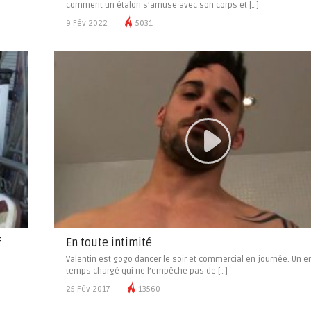
comment un étalon s’amuse avec son corps et […]
9 Fév 2022
5031
f
En toute intimité
Valentin est gogo dancer le soir et commercial en journée. Un e
temps chargé qui ne l’empêche pas de […]
25 Fév 2017
13560