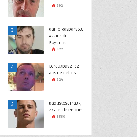
892
danielgaspar853,
3
42 ans de
Bayonne
922
Lerouxpa82 , 52
4
ans de Reims
824
baptisteserra37,
5
23 ans de Rennes
1560