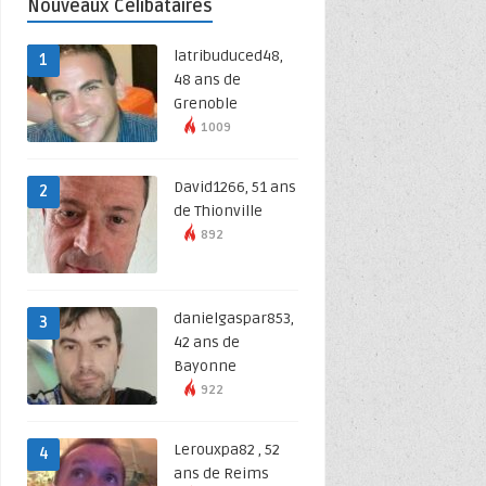
Nouveaux Célibataires
latribuduced48,
1
48 ans de
Grenoble
1009
David1266, 51 ans
2
de Thionville
892
danielgaspar853,
3
42 ans de
Bayonne
922
Lerouxpa82 , 52
4
ans de Reims