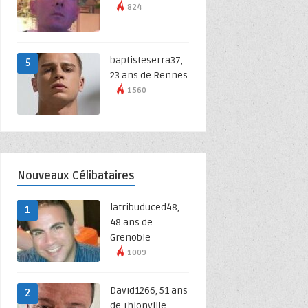
824
baptisteserra37,
5
23 ans de Rennes
1560
Nouveaux Célibataires
latribuduced48,
1
48 ans de
Grenoble
1009
David1266, 51 ans
2
de Thionville