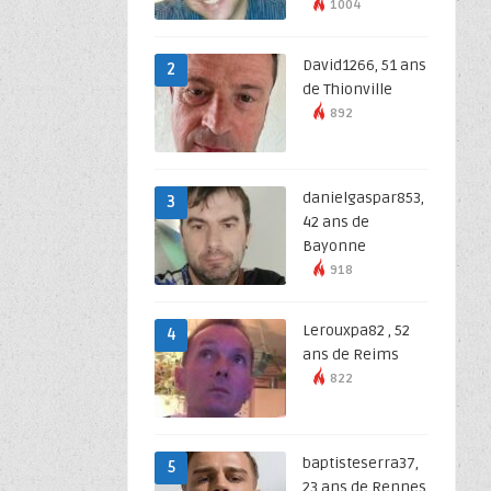
1004
David1266, 51 ans
2
de Thionville
892
danielgaspar853,
3
42 ans de
Bayonne
918
Lerouxpa82 , 52
4
ans de Reims
822
baptisteserra37,
5
23 ans de Rennes