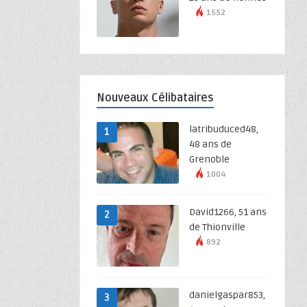
1552
Nouveaux Célibataires
latribuduced48,
1
48 ans de
Grenoble
1004
David1266, 51 ans
2
de Thionville
892
danielgaspar853,
3