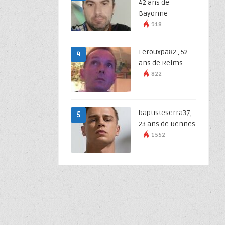
42 ans de
Bayonne
918
Lerouxpa82 , 52
4
ans de Reims
822
baptisteserra37,
5
23 ans de Rennes
1552