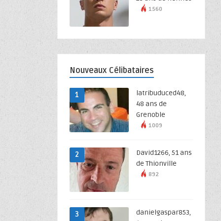
1560
Nouveaux Célibataires
latribuduced48,
1
48 ans de
Grenoble
1009
David1266, 51 ans
2
de Thionville
892
danielgaspar853,
3