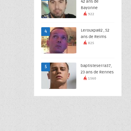
42 ans de
Bayonne
922
Lerouxpa82 , 52
4
ans de Reims
825
baptisteserra37,
5
23 ans de Rennes
1560