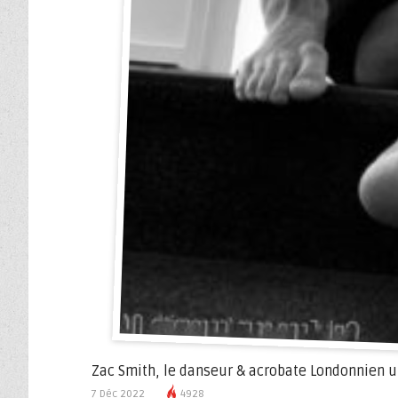
Zac Smith, le danseur & acrobate Londonnien ul
7 Déc 2022
4928