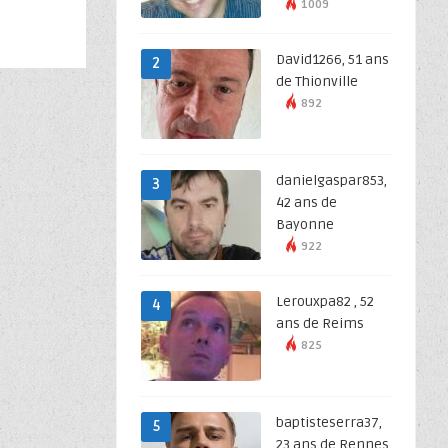
1009
David1266, 51 ans
2
de Thionville
892
danielgaspar853,
3
42 ans de
Bayonne
922
Lerouxpa82 , 52
4
ans de Reims
825
baptisteserra37,
5
23 ans de Rennes