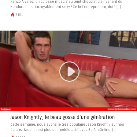
Kenzo Alvarez, un colosse musclé au teint chocolat clair venant du
Honduras, est incroyablement sexy ! Ce bel entrepreneur, doté […]
3151
Jason Knightly, le beau gosse d’une génération
Cette semaine, nous avons le très populaire Jason Knightly sur nos
écrans. Jason n’est plus un modèle actif avec BelAmiOnline, […]