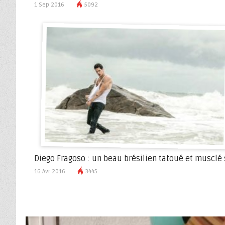
1 Sep 2016
5092
Diego Fragoso : un beau brésilien tatoué et musclé
16 Avr 2016
3445