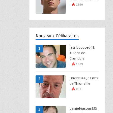
1560
Nouveaux Célibataires
latribuduced48,
1
48 ans de
Grenoble
1009
David1266, 51 ans
2
de Thionville
892
danielgaspar853,
3