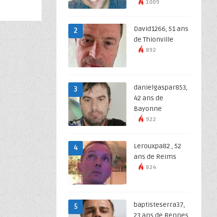
1009
David1266, 51 ans
2
de Thionville
892
danielgaspar853,
3
42 ans de
Bayonne
922
Lerouxpa82 , 52
4
ans de Reims
824
baptisteserra37,
5
23 ans de Rennes