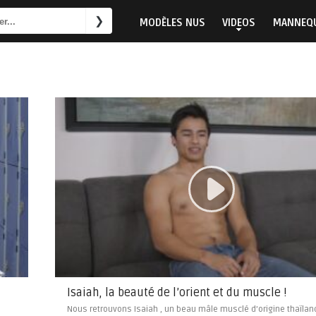
MODÈLES NUS
VIDEOS
MANNEQU
Isaiah, la beauté de l’orient et du muscle !
Nous retrouvons Isaiah , un beau mâle musclé d’origine thaïlan