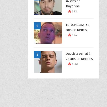
42 ans de
Bayonne
922
Lerouxpa82 , 52
4
ans de Reims
824
baptisteserra37,
5
23 ans de Rennes
1560